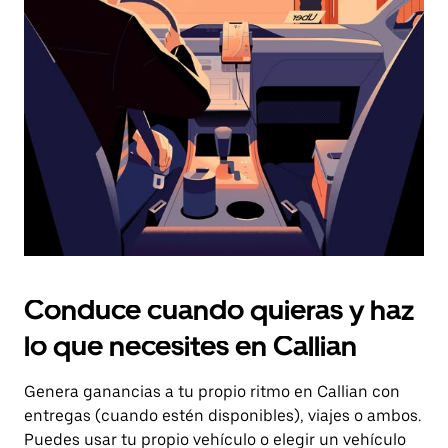
el
botón
de
escape
para
cerrar
el
calendario.
Conduce cuando quieras y haz
lo que necesites en Callian
Genera ganancias a tu propio ritmo en Callian con
entregas (cuando estén disponibles), viajes o ambos.
Puedes usar tu propio vehículo o elegir un vehículo