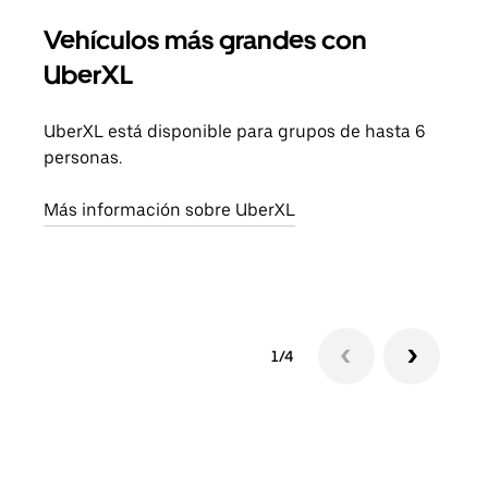
Vehículos más grandes con
Via
UberXL
Cuan
viaj
UberXL está disponible para grupos de hasta 6
prop
personas.
Obté
Más información sobre UberXL
1/4