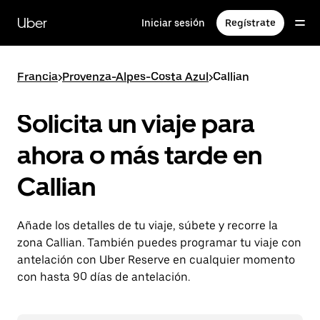
Ir
al
Uber
Iniciar sesión
Regístrate
contenido
principal
Francia
>
Provenza-Alpes-Costa Azul
>
Callian
Solicita un viaje para
ahora o más tarde en
Callian
Añade los detalles de tu viaje, súbete y recorre la
zona Callian. También puedes programar tu viaje con
antelación con Uber Reserve en cualquier momento
con hasta 90 días de antelación.