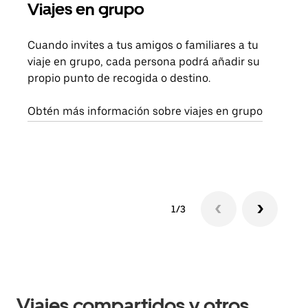
Viajes en grupo
Sol
Cuando invites a tus amigos o familiares a tu
Si s
viaje en grupo, cada persona podrá añadir su
pued
propio punto de recogida o destino.
viaj
sigu
Obtén más información sobre viajes en grupo
1/3
Viajes compartidos y otros