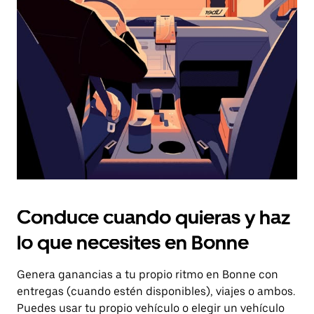
el
botón
de
escape
para
cerrar
el
calendario.
Conduce cuando quieras y haz
lo que necesites en Bonne
Genera ganancias a tu propio ritmo en Bonne con
entregas (cuando estén disponibles), viajes o ambos.
Puedes usar tu propio vehículo o elegir un vehículo