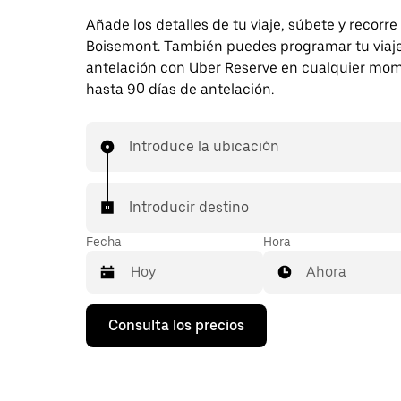
Añade los detalles de tu viaje, súbete y recorre
Boisemont. También puedes programar tu viaj
antelación con Uber Reserve en cualquier mo
hasta 90 días de antelación.
Introduce la ubicación
Introducir destino
Fecha
Hora
Ahora
Pulsa
Consulta los precios
la
flecha
hacia
abajo
para