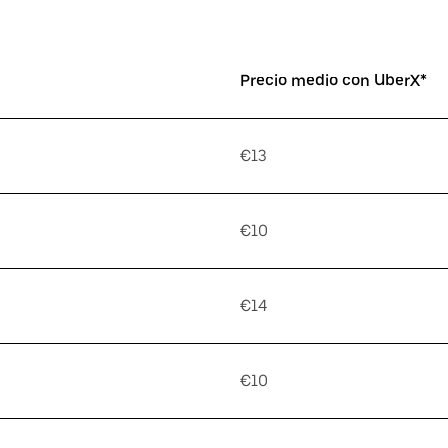
Precio medio con UberX*
€13
€10
€14
€10