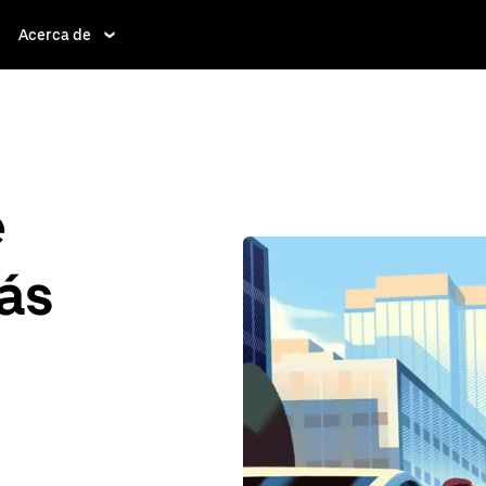
Acerca de
e
ás