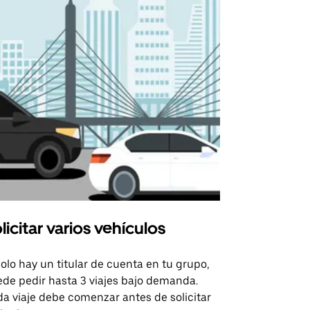
licitar varios vehículos
Uber Shu
solo hay un titular de cuenta en tu grupo,
Nuestra opci
de pedir hasta 3 viajes bajo demanda.
para rutas s
a viaje debe comenzar antes de solicitar
recintos de 