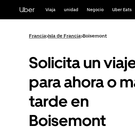
Ir
al
Uber
Viaja
unidad
Negocio
Uber Eats
contenido
principal
Francia
>
Isla de Francia
>
Boisemont
Solicita un viaj
para ahora o m
tarde en
Boisemont