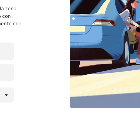
 la zona
e con
mento con