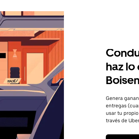
Condu
haz lo
Boise
Genera gananc
entregas (cua
usar tu propio
través de Uber