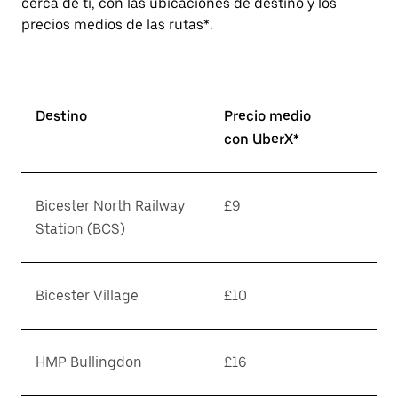
cerca de ti, con las ubicaciones de destino y los
precios medios de las rutas*.
Destino
Precio medio
con UberX*
Bicester North Railway
£9
Station (BCS)
Bicester Village
£10
HMP Bullingdon
£16