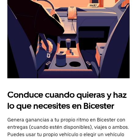
el
botón
de
escape
para
cerrar
el
calendario.
Conduce cuando quieras y haz
lo que necesites en Bicester
Genera ganancias a tu propio ritmo en Bicester con
entregas (cuando estén disponibles), viajes o ambos.
Puedes usar tu propio vehículo o elegir un vehículo