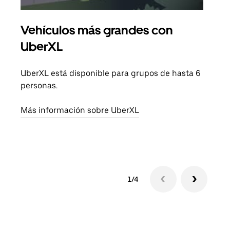
Vehículos más grandes con
Via
UberXL
Cuan
viaj
UberXL está disponible para grupos de hasta 6
prop
personas.
Obté
Más información sobre UberXL
1/4