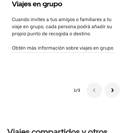
Viajes en grupo
Sol
Cuando invites a tus amigos o familiares a tu
Si s
viaje en grupo, cada persona podrá añadir su
pued
propio punto de recogida o destino.
viaj
sigu
Obtén más información sobre viajes en grupo
1/3
Viajes compartidos y otros