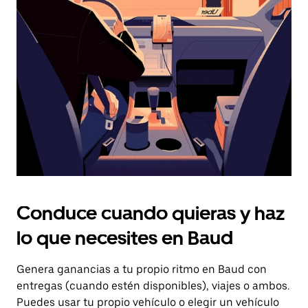
el
botón
de
escape
para
cerrar
el
calendario.
Conduce cuando quieras y haz
lo que necesites en Baud
Genera ganancias a tu propio ritmo en Baud con
entregas (cuando estén disponibles), viajes o ambos.
Puedes usar tu propio vehículo o elegir un vehículo