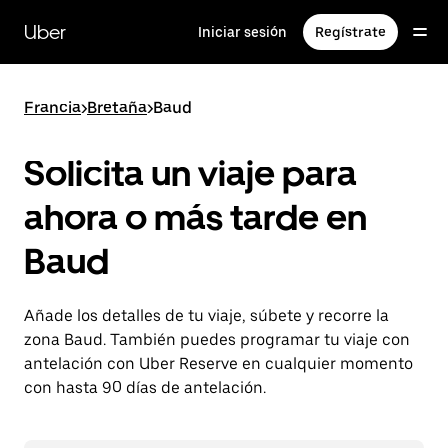
Ir
al
Uber
Iniciar sesión
Regístrate
contenido
principal
Francia
>
Bretaña
>
Baud
Solicita un viaje para
ahora o más tarde en
Baud
Añade los detalles de tu viaje, súbete y recorre la
zona Baud. También puedes programar tu viaje con
antelación con Uber Reserve en cualquier momento
con hasta 90 días de antelación.