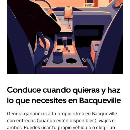
el
botón
de
escape
para
cerrar
el
calendario.
Conduce cuando quieras y haz
lo que necesites en Bacqueville
Genera ganancias a tu propio ritmo en Bacqueville
con entregas (cuando estén disponibles), viajes o
ambos. Puedes usar tu propio vehículo o elegir un