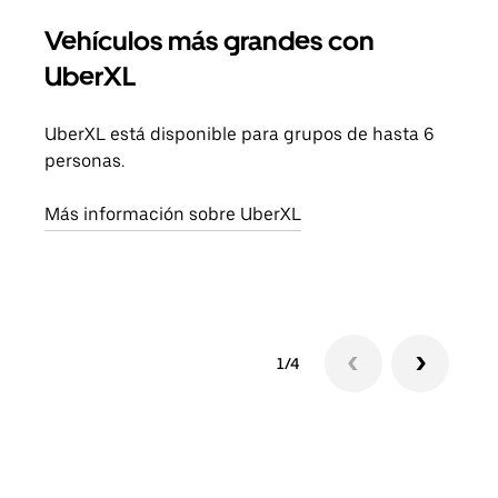
Vehículos más grandes con
Via
UberXL
Cuan
viaj
UberXL está disponible para grupos de hasta 6
prop
personas.
Obté
Más información sobre UberXL
1/4