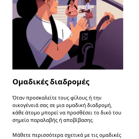
Ομαδικές διαδρομές
Αί
οχ
Όταν προσκαλείτε τους φίλους ή την
οικογένειά σας σε μια ομαδική διαδρομή,
Αν υ
κάθε άτομο μπορεί να προσθέσει το δικό του
στην
σημείο παραλαβής ή αποβίβασης.
και 
διαδ
Μάθετε περισσότερα σχετικά με τις ομαδικές
επόμ