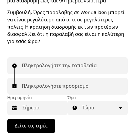
μια διαδρομή έως και 90 ημέρες νωρίτερα.
Συμβουλή:
Ώρες παραλαβής σε Wongarbon μπορεί
να είναι μεγαλύτερη από ό, τι σε μεγαλύτερες
πόλεις. Η κράτηση διαδρομής εκ των προτέρων
διασφαλίζει ότι η παραλαβή σας είναι η καλύτερη
για εσάς ώρα.*
Πληκτρολογήστε την τοποθεσία
Πληκτρολογήστε προορισμό
Ημερομηνία
Ώρα
Τώρα
Πατήστε
Δείτε τις τιμές
το
πλήκτρο