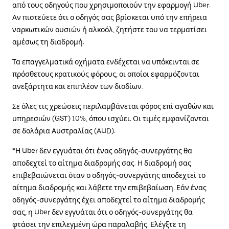
από τους οδηγούς που χρησιμοποιούν την εφαρμογή Uber.
Αν πιστεύετε ότι ο οδηγός σας βρίσκεται υπό την επήρεια
ναρκωτικών ουσιών ή αλκοόλ, ζητήστε του να τερματίσει
αμέσως τη διαδρομή.
Τα επαγγελματικά οχήματα ενδέχεται να υπόκεινται σε
πρόσθετους κρατικούς φόρους, οι οποίοι εφαρμόζονται
ανεξάρτητα και επιπλέον των διοδίων.
Σε όλες τις χρεώσεις περιλαμβάνεται φόρος επί αγαθών και
υπηρεσιών (GST) 10%, όπου ισχύει. Οι τιμές εμφανίζονται
σε δολάρια Αυστραλίας (AUD).
*Η Uber δεν εγγυάται ότι ένας οδηγός-συνεργάτης θα
αποδεχτεί το αίτημα διαδρομής σας. Η διαδρομή σας
επιβεβαιώνεται όταν ο οδηγός-συνεργάτης αποδεχτεί το
αίτημα διαδρομής και λάβετε την επιβεβαίωση. Εάν ένας
οδηγός-συνεργάτης έχει αποδεχτεί το αίτημα διαδρομής
σας, η Uber δεν εγγυάται ότι ο οδηγός-συνεργάτης θα
φτάσει την επιλεγμένη ώρα παραλαβής. Ελέγξτε τη