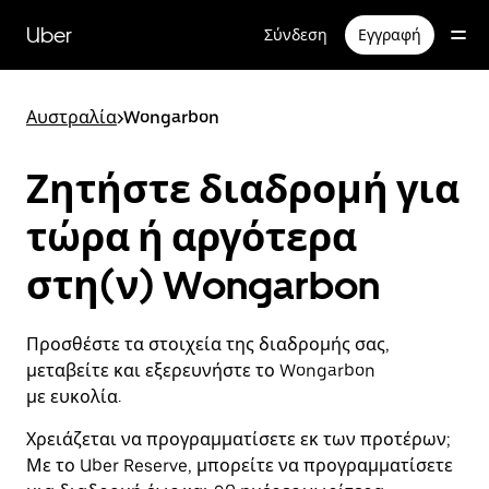
Μετάβαση
στο
Uber
Σύνδεση
Εγγραφή
κύριο
περιεχόμενο
Αυστραλία
>
Wongarbon
Ζητήστε διαδρομή για
τώρα ή αργότερα
στη(ν) Wongarbon
Προσθέστε τα στοιχεία της διαδρομής σας,
μεταβείτε και εξερευνήστε το Wongarbon
με ευκολία.
Χρειάζεται να προγραμματίσετε εκ των προτέρων;
Με το Uber Reserve, μπορείτε να προγραμματίσετε