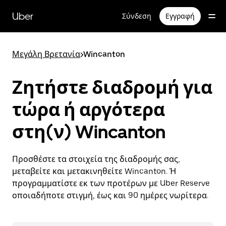
Μετάβαση
στο
Uber
Σύνδεση
Εγγραφή
κύριο
περιεχόμενο
Μεγάλη Βρετανία
>
Wincanton
Ζητήστε διαδρομή για
τώρα ή αργότερα
στη(ν) Wincanton
Προσθέστε τα στοιχεία της διαδρομής σας,
μεταβείτε και μετακινηθείτε Wincanton. Ή
προγραμματίστε εκ των προτέρων με Uber Reserve
οποιαδήποτε στιγμή, έως και 90 ημέρες νωρίτερα.