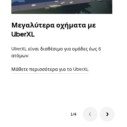
Μεγαλύτερα οχήματα με
Ομ
UberXL
Όταν
οικο
UberXL είναι διαθέσιμο για ομάδες έως 6
κάθε
ατόμων.
σημε
Μάθετε περισσότερα για το UberXL
Μάθε
δια
1/4