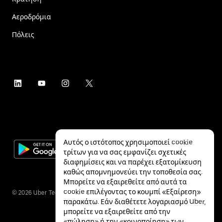
Αεροδρόμια
Πόλεις
Αυτός ο ιστότοπος χρησιμοποιεί cookie
τρίτων για να σας εμφανίζει σχετικές
διαφημίσεις και να παρέχει εξατομίκευση
καθώς απομνημονεύει την τοποθεσία σας.
Μπορείτε να εξαιρεθείτε από αυτά τα
cookie επιλέγοντας το κουμπί «Εξαίρεση»
©
2026
Uber Technologies Inc.
παρακάτω. Εάν διαθέτετε λογαριασμό Uber,
μπορείτε να εξαιρεθείτε από την
«πώληση» ή την «κοινοποίηση» των