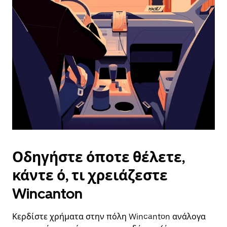
επιλέξετε
μια
ημερομηνία.
Πατήστε
το
πλήκτρο
escape
για
να
κλείσετε
το
ημερολόγιο.
Οδηγήστε όποτε θέλετε,
κάντε ό, τι χρειάζεστε
Wincanton
Κερδίστε χρήματα στην πόλη Wincanton ανάλογα