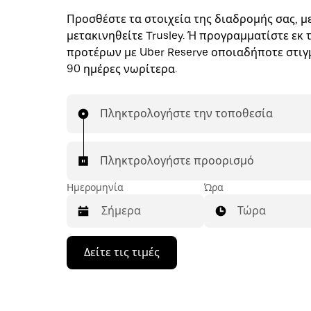
Προσθέστε τα στοιχεία της διαδρομής σας, με
μετακινηθείτε Trusley. Ή προγραμματίστε εκ 
προτέρων με Uber Reserve οποιαδήποτε στιγμ
90 ημέρες νωρίτερα.
Πληκτρολογήστε την τοποθεσία
Πληκτρολογήστε προορισμό
Ημερομηνία
Ώρα
Τώρα
Πατήστε
Δείτε τις τιμές
το
πλήκτρο
με
το
κάτω