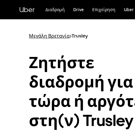
Μετάβαση
στο
Uber
Διαδρομή
Drive
Επιχείρηση
Uber 
κύριο
περιεχόμενο
Μεγάλη Βρετανία
>
Trusley
Ζητήστε
διαδρομή για
τώρα ή αργό
στη(ν) Trusley