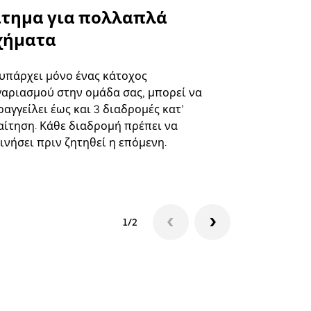
ίτημα για πολλαπλά
Uber Shu
χήματα
Η επιλογή s
επιλεγμένε
 υπάρχει μόνο ένας κάτοχος
και συγκεκ
γαριασμού στην ομάδα σας, μπορεί να
αγγείλει έως και 3 διαδρομές κατ’
Δείτε τη δι
αίτηση. Κάθε διαδρομή πρέπει να
ινήσει πριν ζητηθεί η επόμενη.
1/2