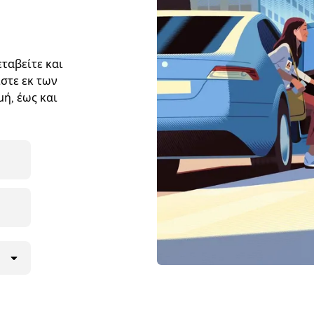
ταβείτε και
στε εκ των
ή, έως και