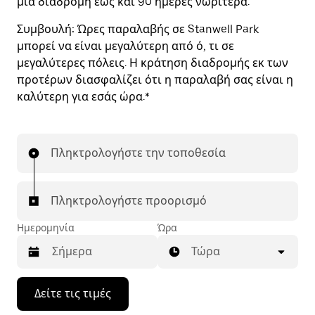
μια διαδρομή έως και 90 ημέρες νωρίτερα.
Συμβουλή:
Ώρες παραλαβής σε Stanwell Park
μπορεί να είναι μεγαλύτερη από ό, τι σε
μεγαλύτερες πόλεις. Η κράτηση διαδρομής εκ των
προτέρων διασφαλίζει ότι η παραλαβή σας είναι η
καλύτερη για εσάς ώρα.*
Πληκτρολογήστε την τοποθεσία
Πληκτρολογήστε προορισμό
Ημερομηνία
Ώρα
Τώρα
Πατήστε
Δείτε τις τιμές
το
πλήκτρο