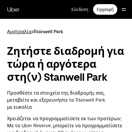
Μετάβαση
στο
Uber
Σύνδεση
Εγγραφή
κύριο
περιεχόμενο
Αυστραλία
>
Stanwell Park
Ζητήστε διαδρομή για
τώρα ή αργότερα
στη(ν) Stanwell Park
Προσθέστε τα στοιχεία της διαδρομής σας,
μεταβείτε και εξερευνήστε το Stanwell Park
με ευκολία.
Χρειάζεται να προγραμματίσετε εκ των προτέρων;
Με το Uber Reserve, μπορείτε να προγραμματίσετε