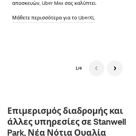
αποσκευών, Uber Max σας καλύπτει.
κάθε
σημε
Μάθετε περισσότερα για το UberXL
Μάθε
δια
1/4
Επιμερισμός διαδρομής και
άλλες υπηρεσίες σε Stanwell
Park, Νέα Νότια Ουαλία