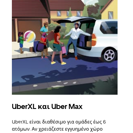
UberXL και Uber Max
Ομ
UberXL είναι διαθέσιμο για ομάδες έως 6
Όταν
ατόμων. Αν χρειάζεστε εγγυημένο χώρο
οικο