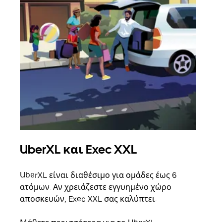
UberXL και Exec XXL
Ομ
UberXL είναι διαθέσιμο για ομάδες έως 6
Όταν
ατόμων. Αν χρειάζεστε εγγυημένο χώρο
οικο
αποσκευών, Exec XXL σας καλύπτει.
κάθε
σημε