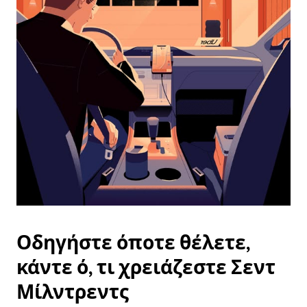
ημερολόγιο
και
να
επιλέξετε
μια
ημερομηνία.
Πατήστε
το
πλήκτρο
escape
για
να
κλείσετε
το
ημερολόγιο.
Οδηγήστε όποτε θέλετε,
κάντε ό, τι χρειάζεστε Σεντ
Μίλντρεντς