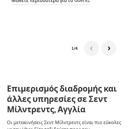
Μάθετε περισσότερα για το UberXL
Μάθε
δια
1/4
Επιμερισμός διαδρομής και
άλλες υπηρεσίες σε Σεντ
Μίλντρεντς, Αγγλία
Οι μετακινήσεις Σεντ Μίλντρεντς είναι πιο εύκολες