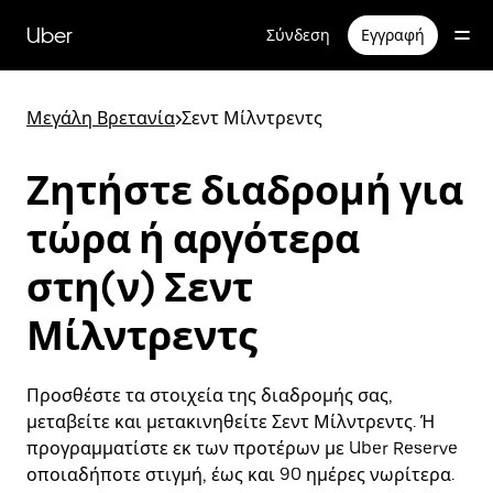
Μετάβαση
στο
Uber
Σύνδεση
Εγγραφή
κύριο
περιεχόμενο
Μεγάλη Βρετανία
>
Σεντ Μίλντρεντς
Ζητήστε διαδρομή για
τώρα ή αργότερα
στη(ν) Σεντ
Μίλντρεντς
Προσθέστε τα στοιχεία της διαδρομής σας,
μεταβείτε και μετακινηθείτε Σεντ Μίλντρεντς. Ή
προγραμματίστε εκ των προτέρων με Uber Reserve
οποιαδήποτε στιγμή, έως και 90 ημέρες νωρίτερα.