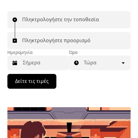
Πληκτρολογήστε την τοποθεσία
Πληκτρολογήστε προορισμό
Ημερομηνία
Ώρα
Τώρα
Πατήστε
Δείτε τις τιμές
το
πλήκτρο
με
το
κάτω
βέλος
για
να
μετακινηθείτε
στο