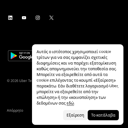
Αυτός ο ιστότοπος χρησιμοποιεί cookie
τρίτων για να σας εμφανίζει σχετικές
διαφημίσεις και να παρέχει εξατομίκευση
καθώς απομνημονεύει την τοποθεσία σας.
Μπορείτε να εξαιρεθείτε από αυτά τα
cookie επιλέγοντας το κουμπί «Εξαίρεση»
©
2026
Uber Technologies Inc.
παρακάτω. Εάν διαθέτετε λογαριασμό Uber,
μπορείτε να εξαιρεθείτε από την
«πώληση» ή την «κοινοποίηση» των
δεδομένων σας
εδώ
.
Απόρρητο
Προσβασιμότητα
Όροι
Εξαίρεση
Το κατάλαβα