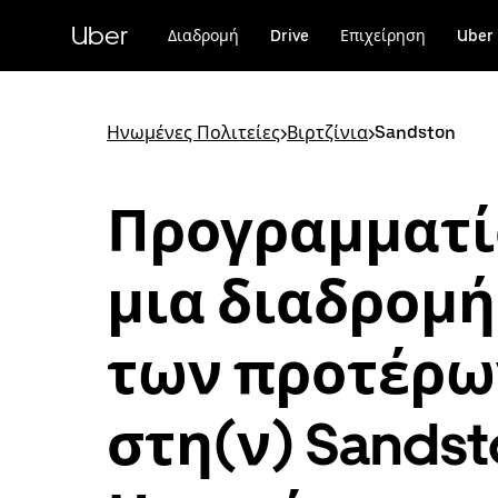
Μετάβαση
στο
Uber
Διαδρομή
Drive
Επιχείρηση
Uber 
κύριο
περιεχόμενο
Ηνωμένες Πολιτείες
>
Βιρτζίνια
>
Sandston
Προγραμματί
μια διαδρομή
των προτέρω
στη(ν) Sandst