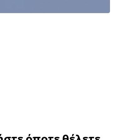
στε όποτε θέλετε,