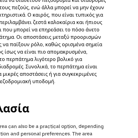
εία να διαθέτουν πεζοδρόμια και διαδρομές
 τους πεζούς, ενώ άλλα μπορεί να μην έχουν
τηριστικά. Ο καιρός, που είναι τυπικός για
 περιλαμβάνει ζεστά καλοκαίρια και ήπιους
τι που μπορεί να επηρεάσει το πόσο άνετο
πάτημα. Οι αποστάσεις μεταξύ προορισμών
ς να παίξουν ρόλο, καθώς ορισμένα σημεία
ς ίσως να είναι πιο απομακρυσμένα,
το περπάτημα λιγότερο βολικό για
διαδρομές. Συνολικά, το περπάτημα είναι
α μικρές αποστάσεις ή για συγκεκριμένες
πεζοδρομιακή υποδομή.
λασία
area can also be a practical option, depending
ation and personal preferences. The area