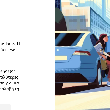
andston. Ή
Reserve.
ες
Sandston
εγαλύτερες
ση για μια
αραλαβή τη