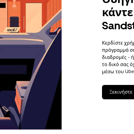
κάντε 
Sands
Κερδίστε χρή
πρόγραμμά σα
διαδρομές - 
το δικό σας ό
μέσω του Uber
Ξεκινήστε