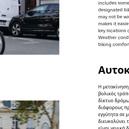
includes some 
designated bi
may not be wid
makes it easie
key locations 
Weather condit
biking comfort
Αυτοκ
Η μετακίνηση
βολικός τρόπο
δίκτυο δρόμω
διάφορους πρ
εγγύτητα σε 
διευκολύνει 
είναι γενικά 