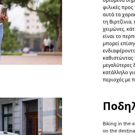
ορισμένα σημ
φιλικές προς
αυτά τα χαρακ
τη Βιρτζίνια,
χειμώνες, κά
είναι το περ
μπορεί επίση
ενδιαφέροντο
καθιστώντας 
μεγαλύτερες 
κατάλληλο γι
περιοχές με 
Ποδη
Biking in the 
on the destin