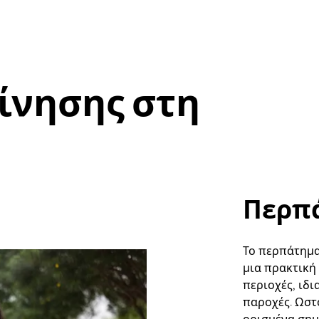
ίνησης στη
Περπ
Το περπάτημα 
μια πρακτική 
περιοχές, ιδι
παροχές. Ωστ