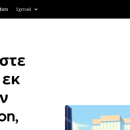
Eats
Σχετικά
στε
 εκ
ν
on,