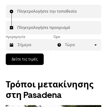
Πληκτρολογήστε την τοποθεσία
Πληκτρολογήστε προορισμό
Ημερομηνία
Ώρα
Τώρα
Πατήστε
Δείτε τις τιμές
το
πλήκτρο
με
το
κάτω
Τρόποι μετακίνησης
βέλος
για
να
στη Pasadena
μετακινηθείτε
στο
ημερολόγιο