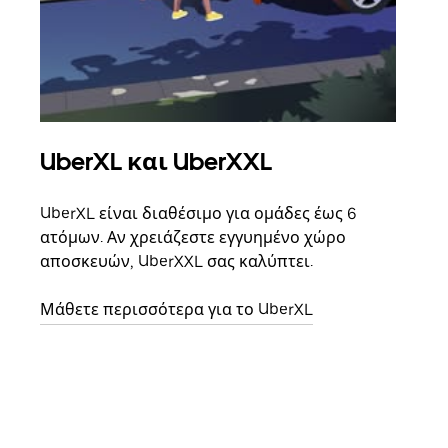
UberXL και UberXXL
Ομ
UberXL είναι διαθέσιμο για ομάδες έως 6
Όταν
ατόμων. Αν χρειάζεστε εγγυημένο χώρο
οικο
αποσκευών, UberXXL σας καλύπτει.
κάθε
σημε
Μάθετε περισσότερα για το UberXL
Μάθε
δια