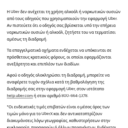
Η Uber δεν ανέχεται τη χρήση αλκοόλ ή ναρκωτικών ουσιών
από τους οδηγούς που χρησιμοποιούν την εφαρμογή Uber.
Αν πιστεύετε ότι ο οδηγός σας βρίσκεται υπό την επήρεια
ναρκωτικών ουσιών ή αλκοόλ, ζητήστε του να τερματίσει
αμέσως τη διαδρομή.
Τα επαγγελματικά οχήματα ενδέχεται να υπόκεινται σε
πρόσθετους κρατικούς φόρους, οι οποίοι εφαρμόζονται
ανεξάρτητα και επιπλέον των διοδίων.
Αφού ο οδηγός ολοκληρώσει τη διαδρομή, μπορείτε να
αναφέρετε τυχόν σχόλια κατά τη βαθμολόγηση της
διαδρομής σας στην εφαρμογή Uber, στον ιστότοπο
help.uber.com
ή στον αριθμό 800-664-1378.
*Οι ενδεικτικές τιμές επιβατών είναι ο μέσος όρος των
τιμών μόνο για το UberX και δεν αντικατοπτρίζουν
διακυμάνσεις λόγω γεωγραφίας, καθυστερήσεων στην
κυκλοφορία, προσφορών ή άλλων παραγόντων. Ενδέχεται