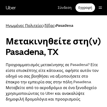
Μετάβαση
στο
Uber
Σύνδεση
Εγγραφή
κύριο
περιεχόμενο
Ηνωμένες Πολιτείες
>
Τέξας
>
Pasadena
Μετακινηθείτε στη(ν)
Pasadena, TX
Προγραμματισμός μετακίνησης σε Pasadena? Είτε
είστε επισκέπτης είτε κάτοικος, αφήστε αυτόν τον
οδηγό να σας βοηθήσει να αξιοποιήσετε στο
έπακρο την εμπειρία σας στην πόλη Pasadena.
Μεταβείτε από το αεροδρόμιο σε ένα ξενοδοχείο
χρησιμοποιώντας το Uber και ανακαλύψτε
δημοφιλή δρομολόγια και προορισμούς.