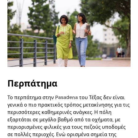
και
να
επιλέξετε
μια
ημερομηνία.
Πατήστε
το
πλήκτρο
escape
για
να
κλείσετε
το
ημερολόγιο.
Περπάτημα
Το περπάτημα στην Pasadena του Τέξας δεν είναι
γενικά ο πιο πρακτικός τρόπος μετακίνησης για τις
περισσότερες καθημερινές ανάγκες. Η πόλη
εξαρτάται σε μεγάλο βαθμό από τα οχήματα, με
περιορισμένες φιλικές για τους πεζούς υποδομές
σε πολλές περιοχές. Ενώ ορισμένα σημεία της