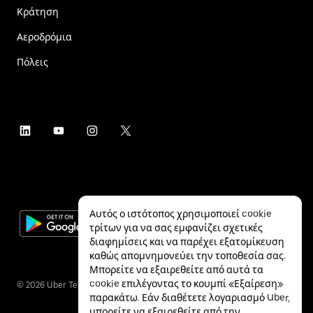
Κράτηση
Αεροδρόμια
Πόλεις
Αυτός ο ιστότοπος χρησιμοποιεί cookie
τρίτων για να σας εμφανίζει σχετικές
διαφημίσεις και να παρέχει εξατομίκευση
καθώς απομνημονεύει την τοποθεσία σας.
Μπορείτε να εξαιρεθείτε από αυτά τα
cookie επιλέγοντας το κουμπί «Εξαίρεση»
©
2026
Uber Technologies Inc.
παρακάτω. Εάν διαθέτετε λογαριασμό Uber,
μπορείτε να εξαιρεθείτε από την