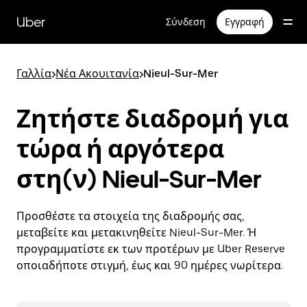
Μετάβαση
στο
Uber
Σύνδεση
Εγγραφή
κύριο
περιεχόμενο
Γαλλία
>
Νέα Ακουιτανία
>
Nieul-Sur-Mer
Ζητήστε διαδρομή για
τώρα ή αργότερα
στη(ν) Nieul-Sur-Mer
Προσθέστε τα στοιχεία της διαδρομής σας,
μεταβείτε και μετακινηθείτε Nieul-Sur-Mer. Ή
προγραμματίστε εκ των προτέρων με Uber Reserve
οποιαδήποτε στιγμή, έως και 90 ημέρες νωρίτερα.