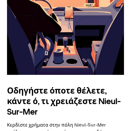
επιλέξετε
μια
ημερομηνία.
Πατήστε
το
πλήκτρο
escape
για
να
κλείσετε
το
ημερολόγιο.
Οδηγήστε όποτε θέλετε,
κάντε ό, τι χρειάζεστε Nieul-
Sur-Mer
Κερδίστε χρήματα στην πόλη Nieul-Sur-Mer