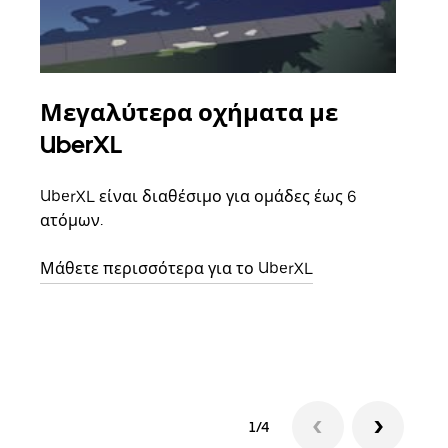
Μεγαλύτερα οχήματα με
Ομ
UberXL
Όταν
οικο
UberXL είναι διαθέσιμο για ομάδες έως 6
κάθε
ατόμων.
σημε
Μάθετε περισσότερα για το UberXL
Μάθε
δια
1/4