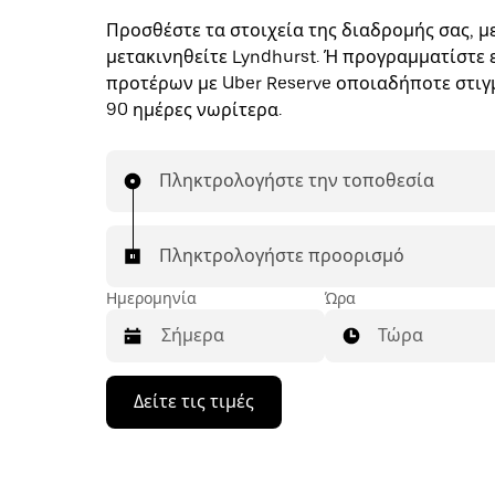
Προσθέστε τα στοιχεία της διαδρομής σας, με
μετακινηθείτε Lyndhurst. Ή προγραμματίστε 
προτέρων με Uber Reserve οποιαδήποτε στιγμ
90 ημέρες νωρίτερα.
Πληκτρολογήστε την τοποθεσία
Πληκτρολογήστε προορισμό
Ημερομηνία
Ώρα
Τώρα
Πατήστε
Δείτε τις τιμές
το
πλήκτρο
με
το
κάτω