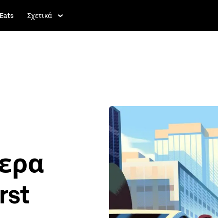
Eats
Σχετικά
τερα
rst