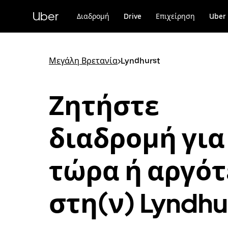
Μετάβαση
στο
Uber
Διαδρομή
Drive
Επιχείρηση
Uber 
κύριο
περιεχόμενο
Μεγάλη Βρετανία
>
Lyndhurst
Ζητήστε
διαδρομή για
τώρα ή αργό
στη(ν) Lyndhu