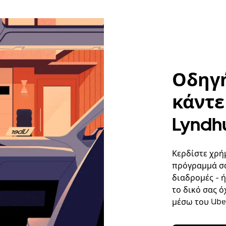
Οδηγή
κάντε 
Lyndh
Κερδίστε χρή
πρόγραμμά σα
διαδρομές - 
το δικό σας ό
μέσω του Uber