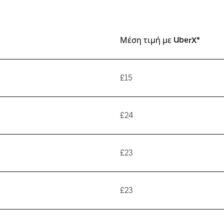
Μέση τιμή με UberX*
£15
£24
£23
£23