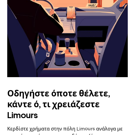
επιλέξετε
μια
ημερομηνία.
Πατήστε
το
πλήκτρο
escape
για
να
κλείσετε
το
ημερολόγιο.
Οδηγήστε όποτε θέλετε,
κάντε ό, τι χρειάζεστε
Limours
Κερδίστε χρήματα στην πόλη Limours ανάλογα με