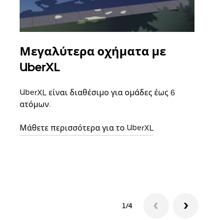
Μεγαλύτερα οχήματα με
Ομ
UberXL
Όταν
οικο
UberXL είναι διαθέσιμο για ομάδες έως 6
κάθε
ατόμων.
σημε
Μάθετε περισσότερα για το UberXL
Μάθε
δια
1/4