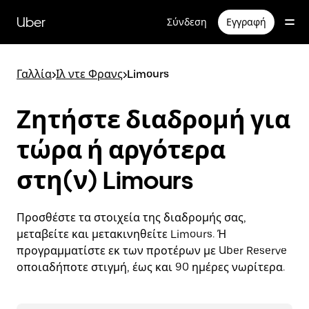
Μετάβαση
στο
Uber
Σύνδεση
Εγγραφή
κύριο
περιεχόμενο
Γαλλία
>
Ιλ ντε Φρανς
>
Limours
Ζητήστε διαδρομή για
τώρα ή αργότερα
στη(ν) Limours
Προσθέστε τα στοιχεία της διαδρομής σας,
μεταβείτε και μετακινηθείτε Limours. Ή
προγραμματίστε εκ των προτέρων με Uber Reserve
οποιαδήποτε στιγμή, έως και 90 ημέρες νωρίτερα.