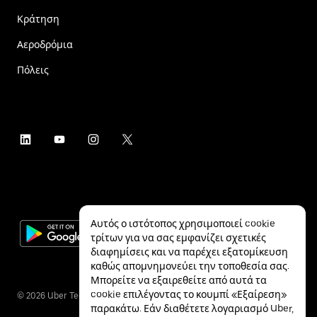
Κράτηση
Αεροδρόμια
Πόλεις
Αυτός ο ιστότοπος χρησιμοποιεί cookie
τρίτων για να σας εμφανίζει σχετικές
διαφημίσεις και να παρέχει εξατομίκευση
καθώς απομνημονεύει την τοποθεσία σας.
Μπορείτε να εξαιρεθείτε από αυτά τα
cookie επιλέγοντας το κουμπί «Εξαίρεση»
©
2026
Uber Technologies Inc.
παρακάτω. Εάν διαθέτετε λογαριασμό Uber,