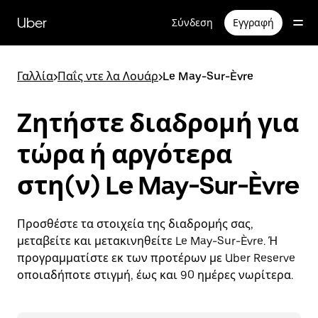
Μετάβαση
στο
Uber
Σύνδεση
Εγγραφή
κύριο
περιεχόμενο
Γαλλία
>
Παΐς ντε λα Λουάρ
>
Le May-Sur-Èvre
Ζητήστε διαδρομή για
τώρα ή αργότερα
στη(ν) Le May-Sur-Èvre
Προσθέστε τα στοιχεία της διαδρομής σας,
μεταβείτε και μετακινηθείτε Le May-Sur-Èvre. Ή
προγραμματίστε εκ των προτέρων με Uber Reserve
οποιαδήποτε στιγμή, έως και 90 ημέρες νωρίτερα.