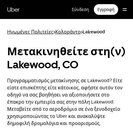
Μετάβαση
στο
Uber
Σύνδεση
Εγγραφή
κύριο
περιεχόμενο
Ηνωμένες Πολιτείες
>
Κολοράντο
>
Lakewood
Μετακινηθείτε στη(ν)
Lakewood, CO
Προγραμματισμός μετακίνησης σε Lakewood? Είτε
είστε επισκέπτης είτε κάτοικος, αφήστε αυτόν τον
οδηγό να σας βοηθήσει να αξιοποιήσετε στο
έπακρο την εμπειρία σας στην πόλη Lakewood.
Μεταβείτε από το αεροδρόμιο σε ένα ξενοδοχείο
χρησιμοποιώντας το Uber και ανακαλύψτε
δημοφιλή δρομολόγια και προορισμούς.