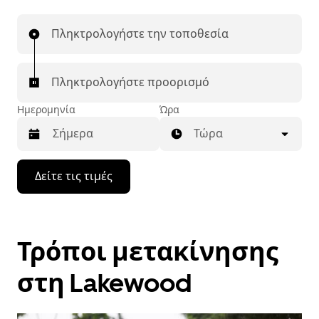
Πληκτρολογήστε την τοποθεσία
Πληκτρολογήστε προορισμό
Ημερομηνία
Ώρα
Τώρα
Πατήστε
Δείτε τις τιμές
το
πλήκτρο
με
το
κάτω
Τρόποι μετακίνησης
βέλος
για
να
στη Lakewood
μετακινηθείτε
στο
ημερολόγιο