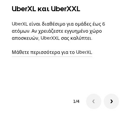
UberXL και UberXXL
Ομ
UberXL είναι διαθέσιμο για ομάδες έως 6
Όταν
ατόμων. Αν χρειάζεστε εγγυημένο χώρο
οικο
αποσκευών, UberXXL σας καλύπτει.
κάθε
σημε
Μάθετε περισσότερα για το UberXL
Μάθε
δια
1/4