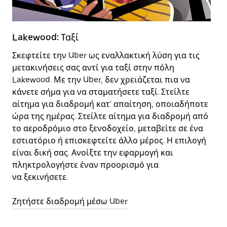
Lakewood: Ταξί
Η
Σκεφτείτε την Uber ως εναλλακτική λύση για τις
Η
μετακινήσεις σας αντί για ταξί στην πόλη
δ
Lakewood. Με την Uber, δεν χρειάζεται πια να
μ
κάνετε σήμα για να σταματήσετε ταξί. Στείλτε
ε
αίτημα για διαδρομή κατ' απαίτηση, οποιαδήποτε
ώρα της ημέρας. Στείλτε αίτημα για διαδρομή από
Μ
το αεροδρόμιο στο ξενοδοχείο, μεταβείτε σε ένα
η
εστιατόριο ή επισκεφτείτε άλλο μέρος. Η επιλογή
είναι δική σας. Ανοίξτε την εφαρμογή και
πληκτρολογήστε έναν προορισμό για
να ξεκινήσετε.
Ζητήστε διαδρομή μέσω Uber