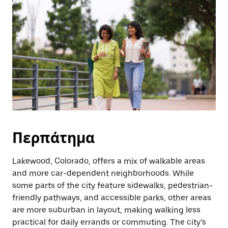
και
να
επιλέξετε
μια
ημερομηνία.
Πατήστε
το
πλήκτρο
escape
για
να
κλείσετε
το
ημερολόγιο.
Περπάτημα
Lakewood, Colorado, offers a mix of walkable areas
and more car-dependent neighborhoods. While
some parts of the city feature sidewalks, pedestrian-
friendly pathways, and accessible parks, other areas
are more suburban in layout, making walking less
practical for daily errands or commuting. The city’s