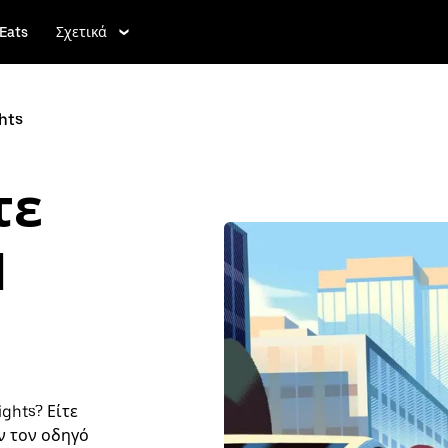
Eats
Σχετικά
hts
τε
l
ghts? Είτε
ν τον οδηγό