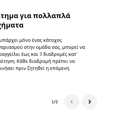
ίτημα για πολλαπλά
Uber Shu
χήματα
Η επιλογή s
επιλεγμένε
 υπάρχει μόνο ένας κάτοχος
και συγκεκ
γαριασμού στην ομάδα σας, μπορεί να
αγγείλει έως και 3 διαδρομές κατ’
Δείτε τη δι
αίτηση. Κάθε διαδρομή πρέπει να
ινήσει πριν ζητηθεί η επόμενη.
1/2