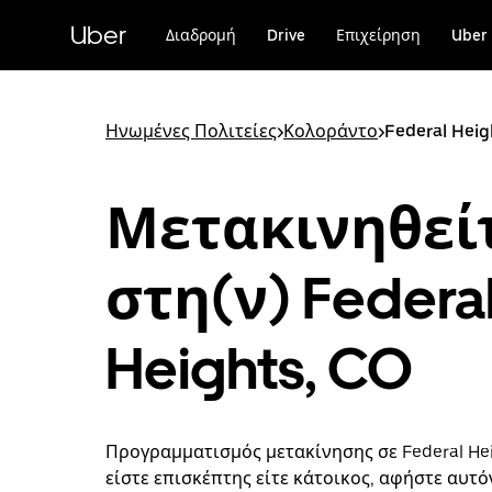
Μετάβαση
στο
Uber
Διαδρομή
Drive
Επιχείρηση
Uber 
κύριο
περιεχόμενο
Ηνωμένες Πολιτείες
>
Κολοράντο
>
Federal Heig
Μετακινηθεί
στη(ν) Federa
Heights, CO
Προγραμματισμός μετακίνησης σε Federal Hei
είστε επισκέπτης είτε κάτοικος, αφήστε αυτό