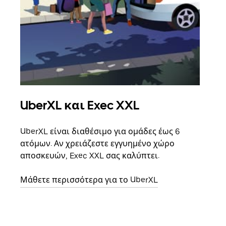
UberXL και Exec XXL
Ομ
UberXL είναι διαθέσιμο για ομάδες έως 6
Όταν
ατόμων. Αν χρειάζεστε εγγυημένο χώρο
οικο
αποσκευών, Exec XXL σας καλύπτει.
κάθε
σημε
Μάθετε περισσότερα για το UberXL
Μάθε
δια