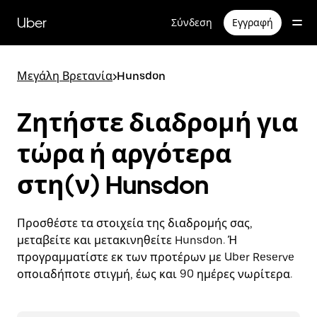
Μετάβαση
στο
Uber
Σύνδεση
Εγγραφή
κύριο
περιεχόμενο
Μεγάλη Βρετανία
>
Hunsdon
Ζητήστε διαδρομή για
τώρα ή αργότερα
στη(ν) Hunsdon
Προσθέστε τα στοιχεία της διαδρομής σας,
μεταβείτε και μετακινηθείτε Hunsdon. Ή
προγραμματίστε εκ των προτέρων με Uber Reserve
οποιαδήποτε στιγμή, έως και 90 ημέρες νωρίτερα.