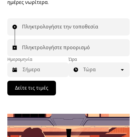
ημέρες νωρίτερα.
Πληκτρολογήστε την τοποθεσία
Πληκτρολογήστε προορισμό
Ημερομηνία
Ώρα
Τώρα
Πατήστε
Δείτε τις τιμές
το
πλήκτρο
με
το
κάτω
βέλος
για
να
μετακινηθείτε