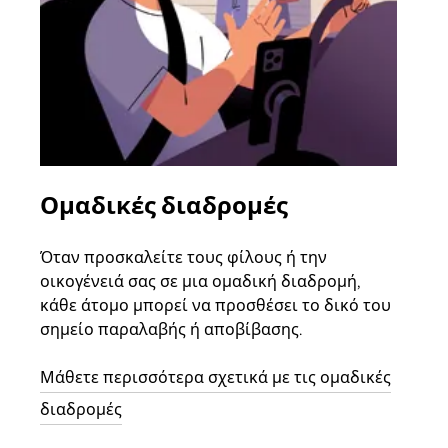
Ομαδικές διαδρομές
Αί
οχ
Όταν προσκαλείτε τους φίλους ή την
οικογένειά σας σε μια ομαδική διαδρομή,
Αν υ
κάθε άτομο μπορεί να προσθέσει το δικό του
στην
σημείο παραλαβής ή αποβίβασης.
και 
διαδ
Μάθετε περισσότερα σχετικά με τις ομαδικές
επόμ
διαδρομές