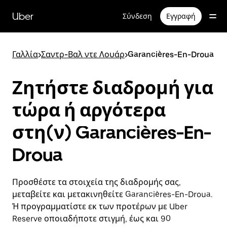
Μετάβαση
στο
Uber
Σύνδεση
Εγγραφή
κύριο
περιεχόμενο
Γαλλία
>
Σαντρ-Βαλ ντε Λουάρ
>
Garancières-En-Droua
Ζητήστε διαδρομή για
τώρα ή αργότερα
στη(ν) Garancières-En-
Droua
Προσθέστε τα στοιχεία της διαδρομής σας,
μεταβείτε και μετακινηθείτε Garancières-En-Droua.
Ή προγραμματίστε εκ των προτέρων με Uber
Reserve οποιαδήποτε στιγμή, έως και 90