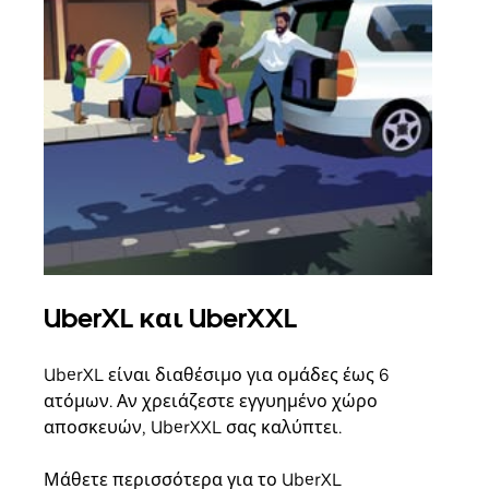
UberXL και UberXXL
Ομ
UberXL είναι διαθέσιμο για ομάδες έως 6
Όταν
ατόμων. Αν χρειάζεστε εγγυημένο χώρο
οικο
αποσκευών, UberXXL σας καλύπτει.
κάθε
σημε
Μάθετε περισσότερα για το UberXL