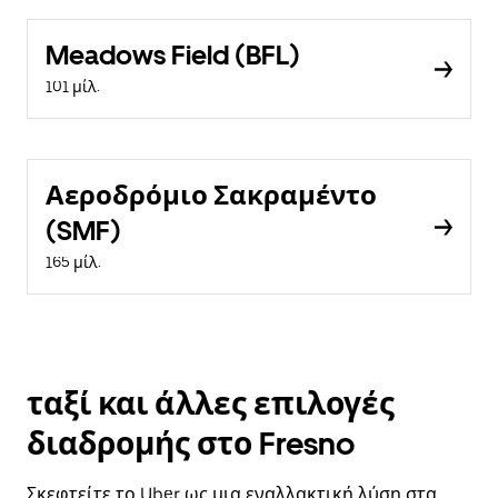
Meadows Field (BFL)
101 μίλ.
Αεροδρόμιο Σακραμέντο
(SMF)
165 μίλ.
ταξί και άλλες επιλογές
διαδρομής στο Fresno
Σκεφτείτε το Uber ως μια εναλλακτική λύση στα