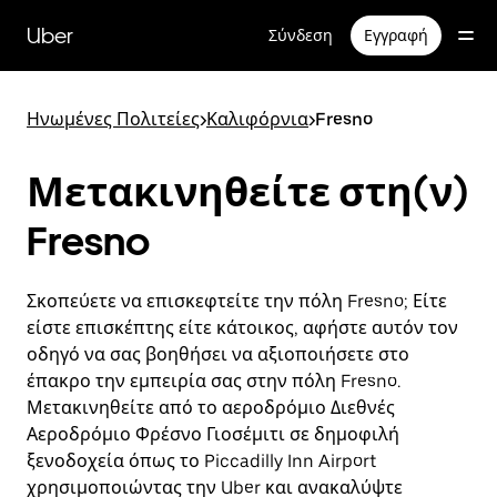
Μετάβαση
στο
Uber
Σύνδεση
Εγγραφή
κύριο
περιεχόμενο
Ηνωμένες Πολιτείες
>
Καλιφόρνια
>
Fresno
Μετακινηθείτε στη(ν)
Fresno
Σκοπεύετε να επισκεφτείτε την πόλη Fresno; Είτε
είστε επισκέπτης είτε κάτοικος, αφήστε αυτόν τον
οδηγό να σας βοηθήσει να αξιοποιήσετε στο
έπακρο την εμπειρία σας στην πόλη Fresno.
Μετακινηθείτε από το αεροδρόμιο Διεθνές
Αεροδρόμιο Φρέσνο Γιοσέμιτι σε δημοφιλή
ξενοδοχεία όπως το Piccadilly Inn Airport
χρησιμοποιώντας την Uber και ανακαλύψτε