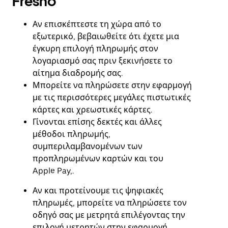
Fresno
στο
ημερολόγιο
Αν επισκέπτεστε τη χώρα από το
και
να
εξωτερικό, βεβαιωθείτε ότι έχετε μια
επιλέξετε
έγκυρη επιλογή πληρωμής στον
μια
λογαριασμό σας πριν ξεκινήσετε το
ημερομηνία.
Πατήστε
αίτημα διαδρομής σας.
το
Μπορείτε να πληρώσετε στην εφαρμογή
πλήκτρο
με τις περισσότερες μεγάλες πιστωτικές
escape
για
κάρτες και χρεωστικές κάρτες.
να
Γίνονται επίσης δεκτές και άλλες
κλείσετε
μέθοδοι πληρωμής,
το
ημερολόγιο.
συμπεριλαμβανομένων των
προπληρωμένων καρτών και του
Apple Pay,.
Αν και προτείνουμε τις ψηφιακές
πληρωμές, μπορείτε να πληρώσετε τον
οδηγό σας με μετρητά επιλέγοντας την
επιλογή μετρητών στην εφαρμογή.