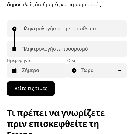
δημοφιλείς διαδρομές και προορισμούς.
Πληκτρολογήστε την τοποθεσία
Πληκτρολογήστε προορισμό
Ημερομηνία
Ώρα
Τώρα
Πατήστε
Δείτε τις τιμές
το
πλήκτρο
με
το
Τι πρέπει να γνωρίζετε
κάτω
βέλος
πριν επισκεφθείτε τη
για
να
μετακινηθείτε