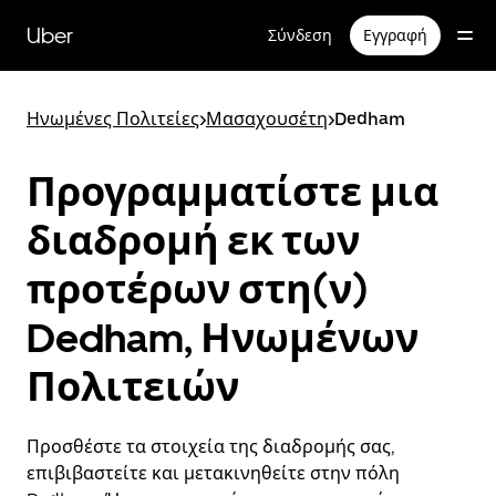
Μετάβαση
στο
Uber
Σύνδεση
Εγγραφή
κύριο
περιεχόμενο
Ηνωμένες Πολιτείες
>
Μασαχουσέτη
>
Dedham
Προγραμματίστε μια
διαδρομή εκ των
προτέρων στη(ν)
Dedham, Ηνωμένων
Πολιτειών
Προσθέστε τα στοιχεία της διαδρομής σας,
επιβιβαστείτε και μετακινηθείτε στην πόλη