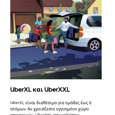
UberXL και UberXXL
Ομ
UberXL είναι διαθέσιμο για ομάδες έως 6
Όταν
ατόμων. Αν χρειάζεστε εγγυημένο χώρο
οικο