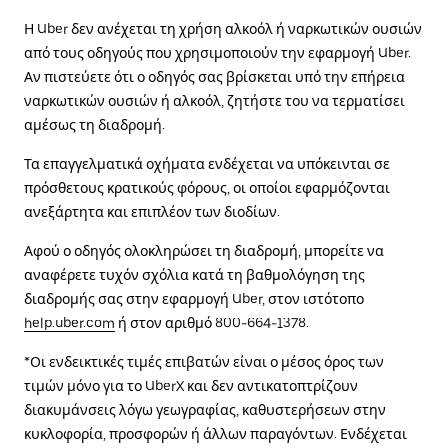
Η Uber δεν ανέχεται τη χρήση αλκοόλ ή ναρκωτικών ουσιών
από τους οδηγούς που χρησιμοποιούν την εφαρμογή Uber.
Αν πιστεύετε ότι ο οδηγός σας βρίσκεται υπό την επήρεια
ναρκωτικών ουσιών ή αλκοόλ, ζητήστε του να τερματίσει
αμέσως τη διαδρομή.
Τα επαγγελματικά οχήματα ενδέχεται να υπόκεινται σε
πρόσθετους κρατικούς φόρους, οι οποίοι εφαρμόζονται
ανεξάρτητα και επιπλέον των διοδίων.
Αφού ο οδηγός ολοκληρώσει τη διαδρομή, μπορείτε να
αναφέρετε τυχόν σχόλια κατά τη βαθμολόγηση της
διαδρομής σας στην εφαρμογή Uber, στον ιστότοπο
help.uber.com
ή στον αριθμό 800-664-1378.
*Οι ενδεικτικές τιμές επιβατών είναι ο μέσος όρος των
τιμών μόνο για το UberX και δεν αντικατοπτρίζουν
διακυμάνσεις λόγω γεωγραφίας, καθυστερήσεων στην
κυκλοφορία, προσφορών ή άλλων παραγόντων. Ενδέχεται