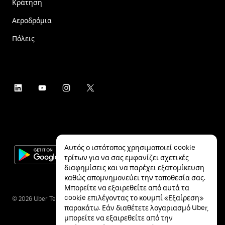
Κράτηση
Αεροδρόμια
Πόλεις
Αυτός ο ιστότοπος χρησιμοποιεί cookie
τρίτων για να σας εμφανίζει σχετικές
διαφημίσεις και να παρέχει εξατομίκευση
καθώς απομνημονεύει την τοποθεσία σας.
Μπορείτε να εξαιρεθείτε από αυτά τα
cookie επιλέγοντας το κουμπί «Εξαίρεση»
©
2026
Uber Technologies Inc.
παρακάτω. Εάν διαθέτετε λογαριασμό Uber,
μπορείτε να εξαιρεθείτε από την