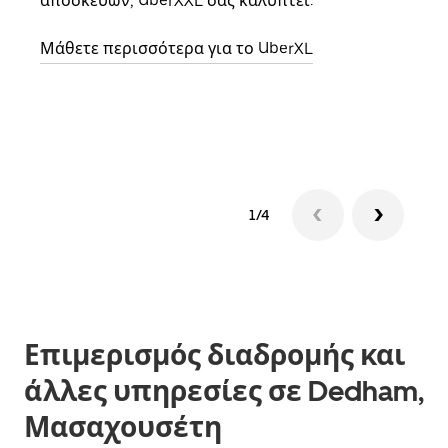
αποσκευών, UberXXL σας καλύπτει.
κάθε
σημε
Μάθετε περισσότερα για το UberXL
Μάθε
δια
1/4
Επιμερισμός διαδρομής και
άλλες υπηρεσίες σε Dedham,
Μασαχουσέτη