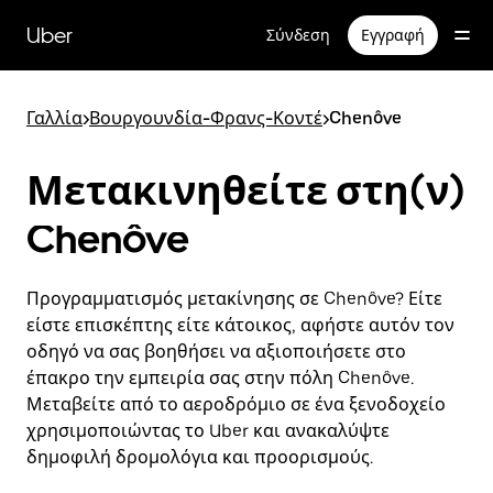
Μετάβαση
στο
Uber
Σύνδεση
Εγγραφή
κύριο
περιεχόμενο
Γαλλία
>
Βουργουνδία-Φρανς-Κοντέ
>
Chenôve
Μετακινηθείτε στη(ν)
Chenôve
Προγραμματισμός μετακίνησης σε Chenôve? Είτε
είστε επισκέπτης είτε κάτοικος, αφήστε αυτόν τον
οδηγό να σας βοηθήσει να αξιοποιήσετε στο
έπακρο την εμπειρία σας στην πόλη Chenôve.
Μεταβείτε από το αεροδρόμιο σε ένα ξενοδοχείο
χρησιμοποιώντας το Uber και ανακαλύψτε
δημοφιλή δρομολόγια και προορισμούς.