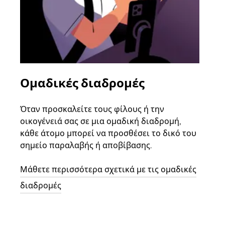
Ομαδικές διαδρομές
Αί
οχ
Όταν προσκαλείτε τους φίλους ή την
οικογένειά σας σε μια ομαδική διαδρομή,
Αν υ
κάθε άτομο μπορεί να προσθέσει το δικό του
στην
σημείο παραλαβής ή αποβίβασης.
και 
διαδ
Μάθετε περισσότερα σχετικά με τις ομαδικές
επόμ
διαδρομές