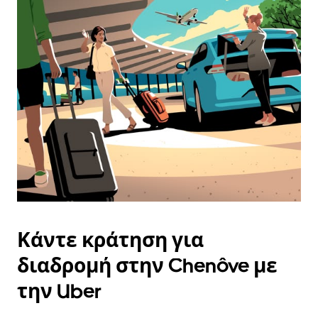
και
να
επιλέξετε
μια
ημερομηνία.
Πατήστε
το
πλήκτρο
escape
για
να
κλείσετε
το
ημερολόγιο.
Κάντε κράτηση για
διαδρομή στην Chenôve με
την Uber