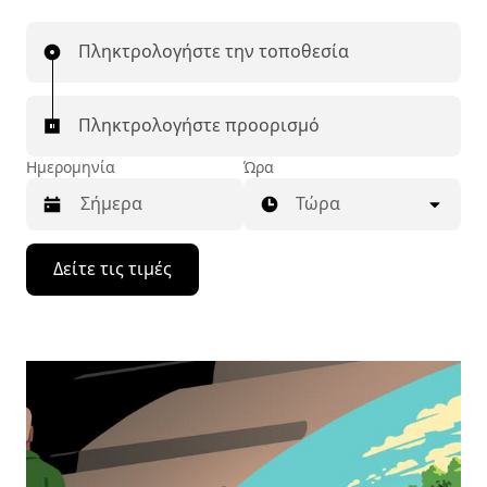
Πληκτρολογήστε την τοποθεσία
Πληκτρολογήστε προορισμό
Ημερομηνία
Ώρα
Τώρα
Πατήστε
Δείτε τις τιμές
το
πλήκτρο
με
το
κάτω
βέλος
για
να
μετακινηθείτε
στο
ημερολόγιο