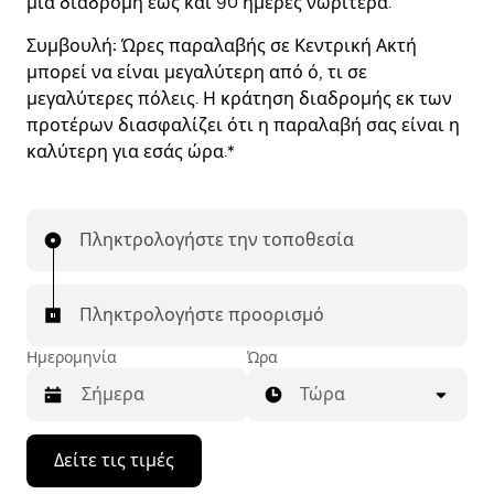
μια διαδρομή έως και 90 ημέρες νωρίτερα.
Συμβουλή:
Ώρες παραλαβής σε Κεντρική Ακτή
μπορεί να είναι μεγαλύτερη από ό, τι σε
μεγαλύτερες πόλεις. Η κράτηση διαδρομής εκ των
προτέρων διασφαλίζει ότι η παραλαβή σας είναι η
καλύτερη για εσάς ώρα.*
Πληκτρολογήστε την τοποθεσία
Πληκτρολογήστε προορισμό
Ημερομηνία
Ώρα
Τώρα
Πατήστε
Δείτε τις τιμές
το
πλήκτρο