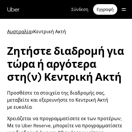
Μετάβαση
στο
Uber
Σύνδεση
Εγγραφή
κύριο
περιεχόμενο
Αυστραλία
>
Κεντρική Ακτή
Ζητήστε διαδρομή για
τώρα ή αργότερα
στη(ν) Κεντρική Ακτή
Προσθέστε τα στοιχεία της διαδρομής σας,
μεταβείτε και εξερευνήστε το Κεντρική Ακτή
με ευκολία.
Χρειάζεται να προγραμματίσετε εκ των προτέρων;
Με το Uber Reserve, μπορείτε να προγραμματίσετε