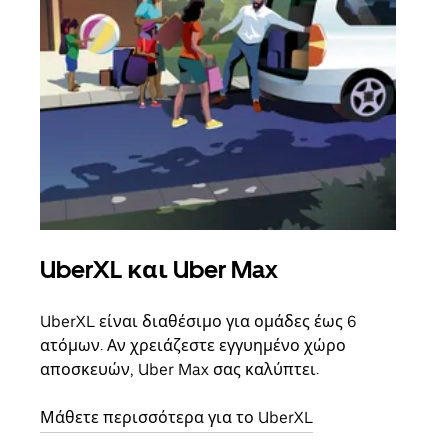
UberXL και Uber Max
Ομ
UberXL είναι διαθέσιμο για ομάδες έως 6
Όταν
ατόμων. Αν χρειάζεστε εγγυημένο χώρο
οικο
αποσκευών, Uber Max σας καλύπτει.
κάθε
σημε
Μάθετε περισσότερα για το UberXL
Μάθε