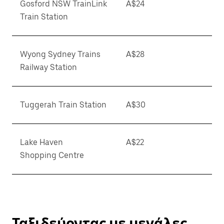
Gosford NSW TrainLink
A$24
Train Station
Wyong Sydney Trains
A$28
Railway Station
Tuggerah Train Station
A$30
Lake Haven
A$22
Shopping Centre
Ταξιδεύοντας με μεγάλες