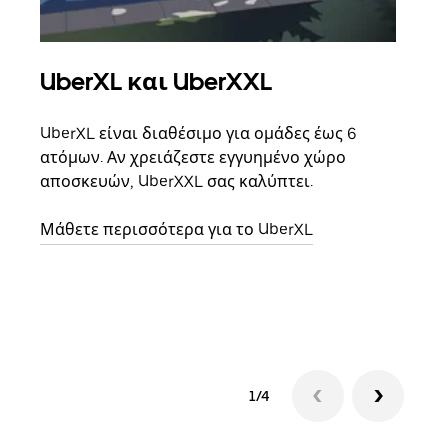
UberXL και UberXXL
Ομ
UberXL είναι διαθέσιμο για ομάδες έως 6
Όταν
ατόμων. Αν χρειάζεστε εγγυημένο χώρο
οικο
αποσκευών, UberXXL σας καλύπτει.
κάθε
σημε
Μάθετε περισσότερα για το UberXL
Μάθε
δια
1/4