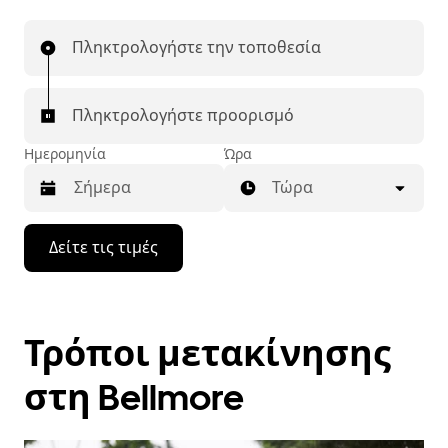
Πληκτρολογήστε την τοποθεσία
Πληκτρολογήστε προορισμό
Ημερομηνία
Ώρα
Τώρα
Πατήστε
Δείτε τις τιμές
το
πλήκτρο
με
το
κάτω
Τρόποι μετακίνησης
βέλος
για
να
στη Bellmore
μετακινηθείτε
στο
ημερολόγιο