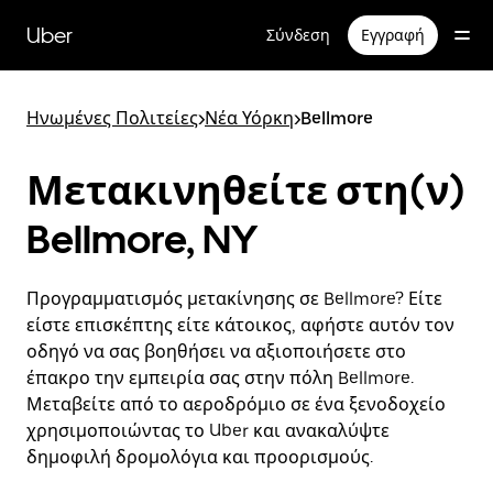
Μετάβαση
στο
Uber
Σύνδεση
Εγγραφή
κύριο
περιεχόμενο
Ηνωμένες Πολιτείες
>
Νέα Υόρκη
>
Bellmore
Μετακινηθείτε στη(ν)
Bellmore, NY
Προγραμματισμός μετακίνησης σε Bellmore? Είτε
είστε επισκέπτης είτε κάτοικος, αφήστε αυτόν τον
οδηγό να σας βοηθήσει να αξιοποιήσετε στο
έπακρο την εμπειρία σας στην πόλη Bellmore.
Μεταβείτε από το αεροδρόμιο σε ένα ξενοδοχείο
χρησιμοποιώντας το Uber και ανακαλύψτε
δημοφιλή δρομολόγια και προορισμούς.