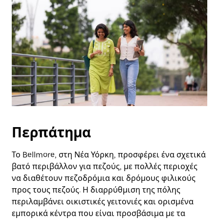
και
να
επιλέξετε
μια
ημερομηνία.
Πατήστε
το
πλήκτρο
escape
για
να
κλείσετε
το
ημερολόγιο.
Περπάτημα
Το Bellmore, στη Νέα Υόρκη, προσφέρει ένα σχετικά
βατό περιβάλλον για πεζούς, με πολλές περιοχές
να διαθέτουν πεζοδρόμια και δρόμους φιλικούς
προς τους πεζούς. Η διαρρύθμιση της πόλης
περιλαμβάνει οικιστικές γειτονιές και ορισμένα
εμπορικά κέντρα που είναι προσβάσιμα με τα