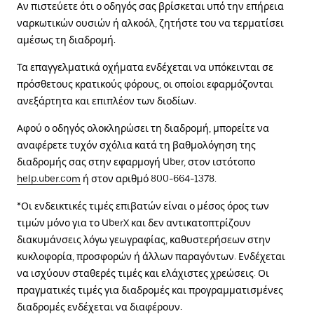
Αν πιστεύετε ότι ο οδηγός σας βρίσκεται υπό την επήρεια
ναρκωτικών ουσιών ή αλκοόλ, ζητήστε του να τερματίσει
αμέσως τη διαδρομή.
Τα επαγγελματικά οχήματα ενδέχεται να υπόκεινται σε
πρόσθετους κρατικούς φόρους, οι οποίοι εφαρμόζονται
ανεξάρτητα και επιπλέον των διοδίων.
Αφού ο οδηγός ολοκληρώσει τη διαδρομή, μπορείτε να
αναφέρετε τυχόν σχόλια κατά τη βαθμολόγηση της
διαδρομής σας στην εφαρμογή Uber, στον ιστότοπο
help.uber.com
ή στον αριθμό 800-664-1378.
*Οι ενδεικτικές τιμές επιβατών είναι ο μέσος όρος των
τιμών μόνο για το UberX και δεν αντικατοπτρίζουν
διακυμάνσεις λόγω γεωγραφίας, καθυστερήσεων στην
κυκλοφορία, προσφορών ή άλλων παραγόντων. Ενδέχεται
να ισχύουν σταθερές τιμές και ελάχιστες χρεώσεις. Οι
πραγματικές τιμές για διαδρομές και προγραμματισμένες
διαδρομές ενδέχεται να διαφέρουν.