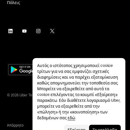
Πόλεις
Αυτός ο ιστότοπος χρησιμοποιεί cookie
τρίτων για να σας εμφανίζει σχετικές
διαφημίσεις και να παρέχει εξατομίκευση
καθώς απομνημονεύει την τοποθεσία σας.
Μπορείτε να εξαιρεθείτε από αυτά τα
cookie επιλέγοντας το κουμπί «Εξαίρεση»
©
2026
Uber Technologies Inc.
παρακάτω. Εάν διαθέτετε λογαριασμό Uber,
μπορείτε να εξαιρεθείτε από την
«πώληση» ή την «κοινοποίηση» των
δεδομένων σας
εδώ
.
Απόρρητο
Προσβασιμότητα
Όροι