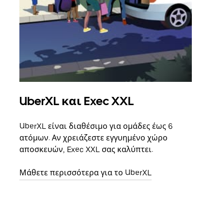
UberXL και Exec XXL
Ομ
UberXL είναι διαθέσιμο για ομάδες έως 6
Όταν
ατόμων. Αν χρειάζεστε εγγυημένο χώρο
οικο
αποσκευών, Exec XXL σας καλύπτει.
κάθε
σημε
Μάθετε περισσότερα για το UberXL
Μάθε
δια