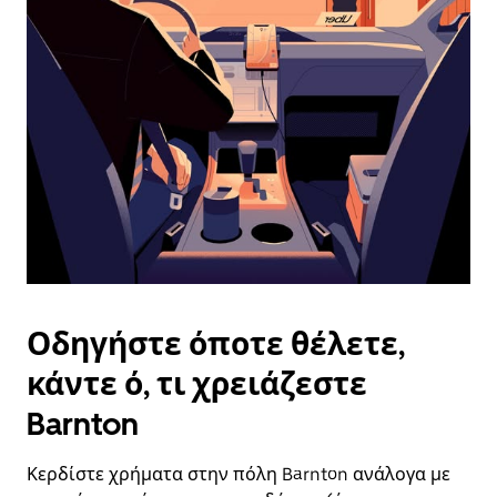
επιλέξετε
μια
ημερομηνία.
Πατήστε
το
πλήκτρο
escape
για
να
κλείσετε
το
ημερολόγιο.
Οδηγήστε όποτε θέλετε,
κάντε ό, τι χρειάζεστε
Barnton
Κερδίστε χρήματα στην πόλη Barnton ανάλογα με