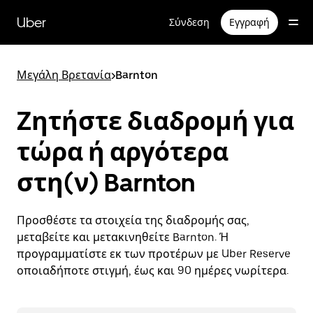
Μετάβαση
στο
Uber
Σύνδεση
Εγγραφή
κύριο
περιεχόμενο
Μεγάλη Βρετανία
>
Barnton
Ζητήστε διαδρομή για
τώρα ή αργότερα
στη(ν) Barnton
Προσθέστε τα στοιχεία της διαδρομής σας,
μεταβείτε και μετακινηθείτε Barnton. Ή
προγραμματίστε εκ των προτέρων με Uber Reserve
οποιαδήποτε στιγμή, έως και 90 ημέρες νωρίτερα.