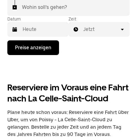
Wohin soll’s gehen?
Datum
Zeit
Jetzt
Drücke
Preise anzeigen
die
Nach-
unten-
Taste,
um
mit
dem
Reserviere im Voraus eine Fahrt
Kalender
zu
nach La Celle-Saint-Cloud
interagieren
und
ein
Plane heute schon voraus: Reserviere eine Fahrt über
Datum
Uber, um von Poissy - La Celle-Saint-Cloud zu
auszuwählen.
Drücke
gelangen. Bestelle zu jeder Zeit und an jedem Tag
die
des Jahres Fahrten bis zu 90 Tage im Voraus.