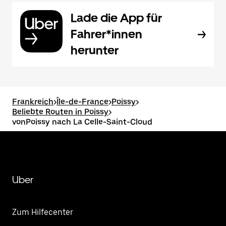
Lade die App für
Fahrer*innen
herunter
Frankreich
>
Île-de-France
>
Poissy
>
Beliebte Routen in Poissy
>
vonPoissy nach La Celle-Saint-Cloud
Uber
Zum Hilfecenter