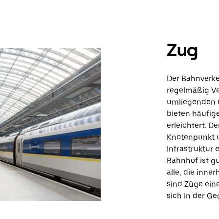
Zug
Der Bahnverkeh
regelmäßig V
umliegenden G
bieten häufig
erleichtert. D
Knotenpunkt u
Infrastruktur
Bahnhof ist g
alle, die inne
sind Züge eine
sich in der G