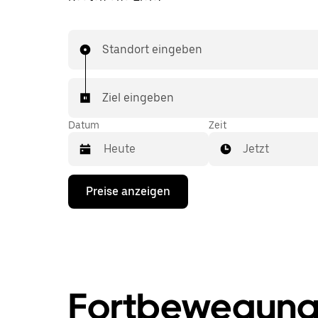
Standort eingeben
Ziel eingeben
Datum
Zeit
Jetzt
Drücke
Preise anzeigen
die
Nach-
unten-
Taste,
um
mit
dem
Kalender
Fortbewegung
zu
interagieren