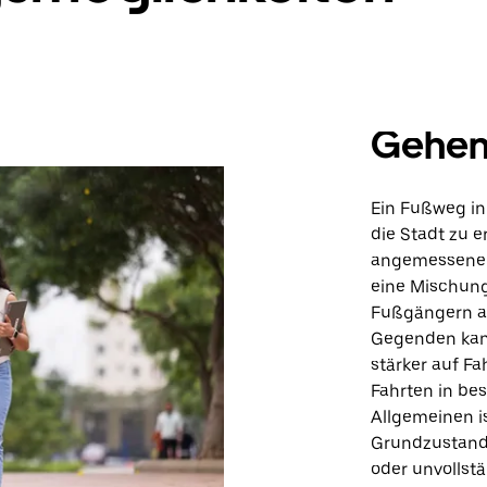
Gehe
Ein Fußweg in 
die Stadt zu e
angemessenen 
eine Mischung
Fußgängern a
Gegenden kann
stärker auf Fa
Fahrten in be
Allgemeinen i
Grundzustands
oder unvolls