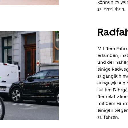
können es wen
zu erreichen.
Radfa
Mit dem Fahrr
erkunden, ins
und der naheg
einige Radweg
zugänglich ma
ausgewiesener
sollten Fahrgä
der relativ k
mit dem Fahrr
einigen Gegend
zu fahren.