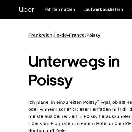
Direkt
zum
Uber
Fahrten nutzen
Laufwerk ausliefern
Hauptinhalt
Frankreich
>
Île-de-France
>
Poissy
Unterwegs in
Poissy
Ich plane, in einzureisen Poissy? Egal, ob als B
oder Einheimische*r: Dieser Leitfaden hilft dir 
meiste aus deiner Zeit in Poissy herauszuholen
Uber vom Flughafen zu einem Hotel und entde
Routen und Ziele.