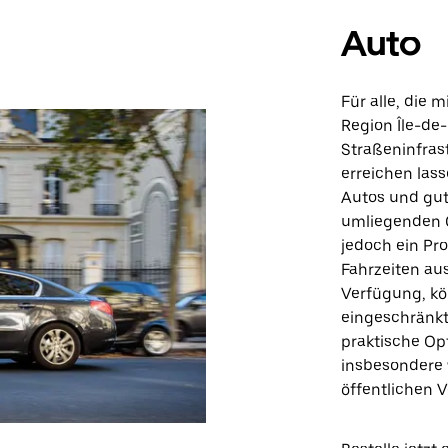
Auto
Für alle, die 
Region Île-de
Straßeninfrast
erreichen lass
Autos und gut
umliegenden G
jedoch ein Pr
Fahrzeiten aus
Verfügung, k
eingeschränkt
praktische Opt
insbesondere 
öffentlichen V