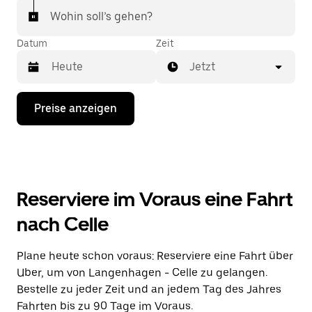
Wohin soll’s gehen?
Datum
Zeit
Jetzt
Drücke
Preise anzeigen
die
Nach-
unten-
Taste,
um
mit
dem
Reserviere im Voraus eine Fahrt
Kalender
zu
nach Celle
interagieren
und
ein
Plane heute schon voraus: Reserviere eine Fahrt über
Datum
Uber, um von Langenhagen - Celle zu gelangen.
auszuwählen.
Drücke
Bestelle zu jeder Zeit und an jedem Tag des Jahres
die
Fahrten bis zu 90 Tage im Voraus.