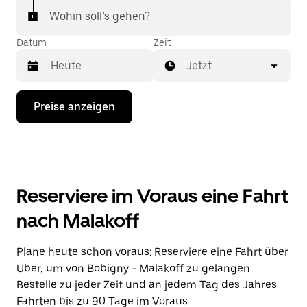
Wohin soll’s gehen?
Datum
Zeit
Jetzt
Drücke
Preise anzeigen
die
Nach-
unten-
Taste,
um
mit
dem
Reserviere im Voraus eine Fahrt
Kalender
zu
nach Malakoff
interagieren
und
ein
Plane heute schon voraus: Reserviere eine Fahrt über
Datum
Uber, um von Bobigny - Malakoff zu gelangen.
auszuwählen.
Drücke
Bestelle zu jeder Zeit und an jedem Tag des Jahres
die
Fahrten bis zu 90 Tage im Voraus.