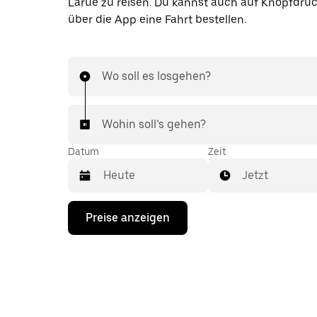
Larue zu reisen. Du kannst auch auf Knopfdruc
über die App eine Fahrt bestellen.
Wo soll es losgehen?
Wohin soll’s gehen?
Datum
Zeit
Jetzt
Drücke
Preise anzeigen
die
Nach-
unten-
Taste,
um
mit
dem
Kalender