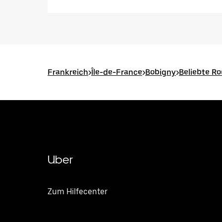
Frankreich
>
Île-de-France
>
Bobigny
>
Beliebte Ro
Uber
Zum Hilfecenter