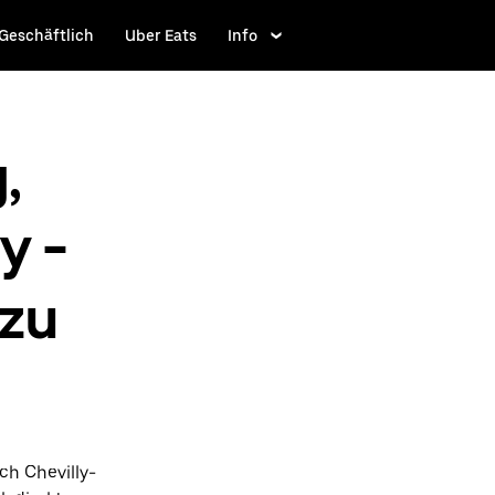
Geschäftlich
Uber Eats
Info
,
y -
 zu
ch Chevilly-