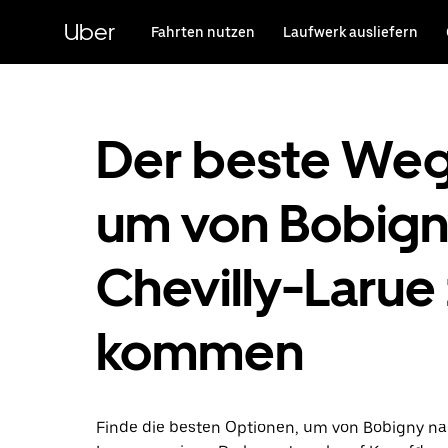
Direkt
zum
Uber
Fahrten nutzen
Laufwerk ausliefern
Hauptinhalt
Der beste Weg
um von Bobign
Chevilly-Larue
kommen
Finde die besten Optionen, um von Bobigny na