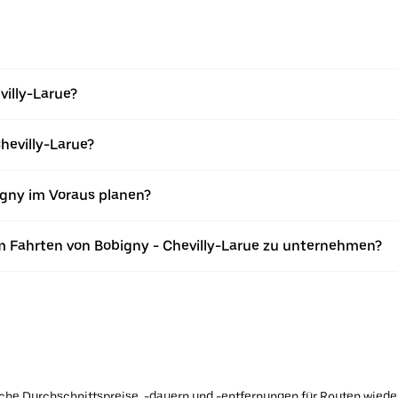
villy-Larue?
hevilly-Larue?
igny im Voraus planen?
m Fahrten von Bobigny - Chevilly-Larue zu unternehmen?
ische Durchschnittspreise, -dauern und -entfernungen für Routen wiede