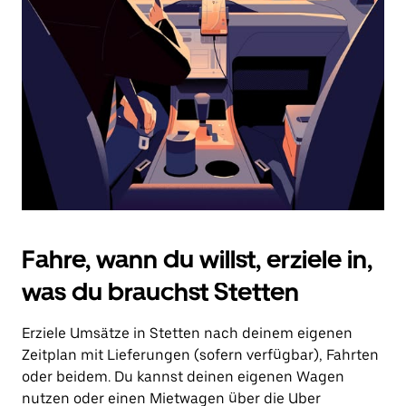
Drücke
die
Escape-
Taste,
um
den
Kalender
zu
schließen.
Fahre, wann du willst, erziele in,
was du brauchst Stetten
Erziele Umsätze in Stetten nach deinem eigenen
Zeitplan mit Lieferungen (sofern verfügbar), Fahrten
oder beidem. Du kannst deinen eigenen Wagen
nutzen oder einen Mietwagen über die Uber