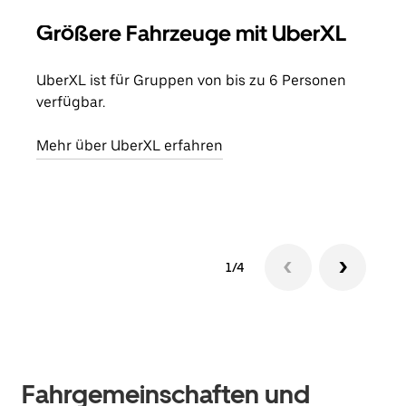
Größere Fahrzeuge mit UberXL
Gr
UberXL ist für Gruppen von bis zu 6 Personen
Wenn
verfügbar.
Grup
eige
Mehr über UberXL erfahren
Erfa
1/4
Fahrgemeinschaften und