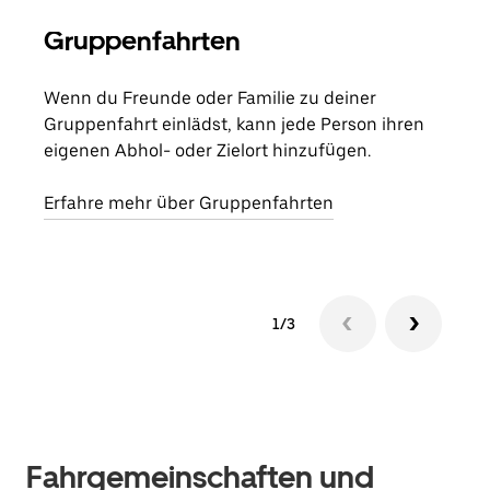
Gruppenfahrten
Me
Wenn du Freunde oder Familie zu deiner
Wenn
Gruppenfahrt einlädst, kann jede Person ihren
Kont
eigenen Abhol- oder Zielort hinzufügen.
Fahr
begi
Erfahre mehr über Gruppenfahrten
1/3
Fahrgemeinschaften und