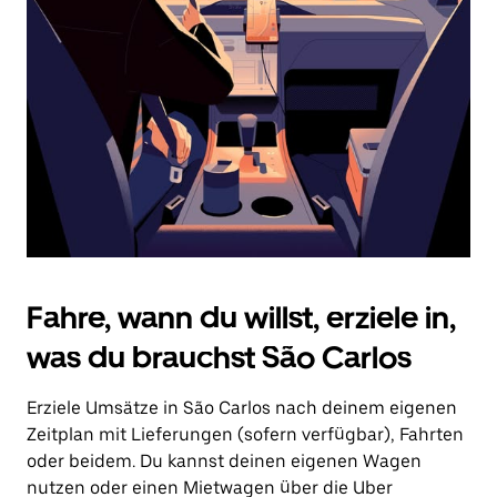
Drücke
die
Escape-
Taste,
um
den
Kalender
zu
schließen.
Fahre, wann du willst, erziele in,
was du brauchst São Carlos
Erziele Umsätze in São Carlos nach deinem eigenen
Zeitplan mit Lieferungen (sofern verfügbar), Fahrten
oder beidem. Du kannst deinen eigenen Wagen
nutzen oder einen Mietwagen über die Uber