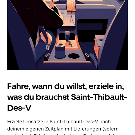
Drücke
die
Escape-
Taste,
um
den
Kalender
zu
schließen.
Fahre, wann du willst, erziele in,
was du brauchst Saint-Thibault-
Des-V
Erziele Umsätze in Saint-Thibault-Des-V nach
deinem eigenen Zeitplan mit Lieferungen (sofern