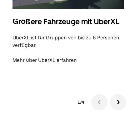
Größere Fahrzeuge mit UberXL
Gr
UberXL ist für Gruppen von bis zu 6 Personen
Wenn
verfügbar.
Grup
eige
Mehr über UberXL erfahren
Erfa
1/4