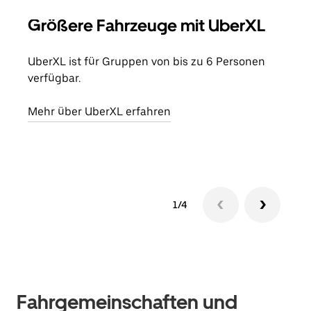
Größere Fahrzeuge mit UberXL
Gr
UberXL ist für Gruppen von bis zu 6 Personen
Wenn
verfügbar.
Grup
eige
Mehr über UberXL erfahren
Erfa
1/4
Fahrgemeinschaften und