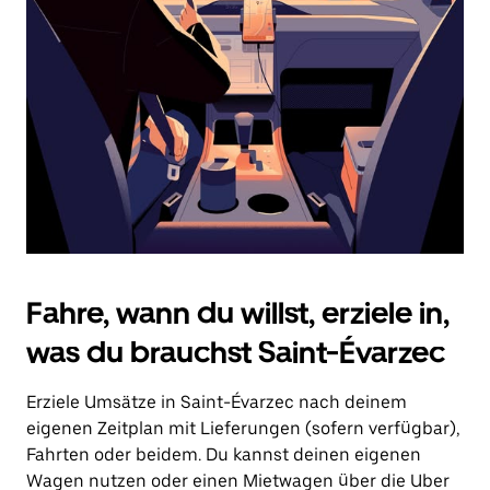
Drücke
die
Escape-
Taste,
um
den
Kalender
zu
schließen.
Fahre, wann du willst, erziele in,
was du brauchst Saint-Évarzec
Erziele Umsätze in Saint-Évarzec nach deinem
eigenen Zeitplan mit Lieferungen (sofern verfügbar),
Fahrten oder beidem. Du kannst deinen eigenen
Wagen nutzen oder einen Mietwagen über die Uber