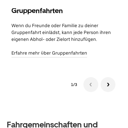
Gruppenfahrten
Me
Wenn du Freunde oder Familie zu deiner
Wenn
Gruppenfahrt einlädst, kann jede Person ihren
Kont
eigenen Abhol- oder Zielort hinzufügen.
Fahr
begi
Erfahre mehr über Gruppenfahrten
1/3
Fahrgemeinschaften und