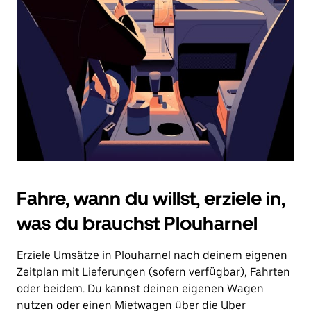
Drücke
die
Escape-
Taste,
um
den
Kalender
zu
schließen.
Fahre, wann du willst, erziele in,
was du brauchst Plouharnel
Erziele Umsätze in Plouharnel nach deinem eigenen
Zeitplan mit Lieferungen (sofern verfügbar), Fahrten
oder beidem. Du kannst deinen eigenen Wagen
nutzen oder einen Mietwagen über die Uber