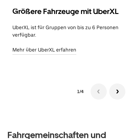
Größere Fahrzeuge mit UberXL
Gr
UberXL ist für Gruppen von bis zu 6 Personen
Wenn
verfügbar.
Grup
eige
Mehr über UberXL erfahren
Erfa
1/4
Fahrgemeinschaften und