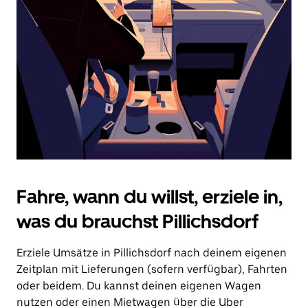
Drücke
die
Escape-
Taste,
um
den
Kalender
zu
schließen.
Fahre, wann du willst, erziele in,
was du brauchst Pillichsdorf
Erziele Umsätze in Pillichsdorf nach deinem eigenen
Zeitplan mit Lieferungen (sofern verfügbar), Fahrten
oder beidem. Du kannst deinen eigenen Wagen
nutzen oder einen Mietwagen über die Uber