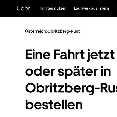
Direkt
zum
Uber
Fahrten nutzen
Laufwerk ausliefern
Hauptinhalt
Österreich
>
Obritzberg-Rust
Eine Fahrt jetzt
oder später in
Obritzberg-Ru
bestellen