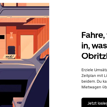
Fahre, 
in, wa
Obritz
Erziele Umsät
Zeitplan mit L
beidem. Du ka
Mietwagen übe
Jetzt losl