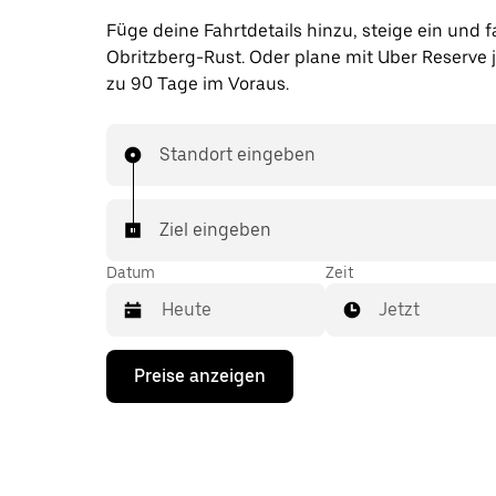
Füge deine Fahrtdetails hinzu, steige ein und f
Obritzberg-Rust. Oder plane mit Uber Reserve j
zu 90 Tage im Voraus.
Standort eingeben
Ziel eingeben
Datum
Zeit
Jetzt
Drücke
Preise anzeigen
die
Nach-
unten-
Taste,
um
mit