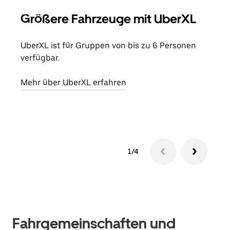
Größere Fahrzeuge mit UberXL
Gr
UberXL ist für Gruppen von bis zu 6 Personen
Wenn
verfügbar.
Grup
eige
Mehr über UberXL erfahren
Erfa
1/4
Fahrgemeinschaften und