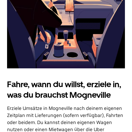
Drücke
die
Escape-
Taste,
um
den
Kalender
zu
schließen.
Fahre, wann du willst, erziele in,
was du brauchst Mogneville
Erziele Umsätze in Mogneville nach deinem eigenen
Zeitplan mit Lieferungen (sofern verfügbar), Fahrten
oder beidem. Du kannst deinen eigenen Wagen
nutzen oder einen Mietwagen über die Uber