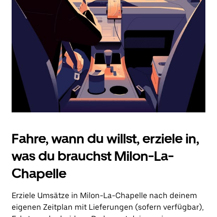
Drücke
die
Escape-
Taste,
um
den
Kalender
zu
schließen.
Fahre, wann du willst, erziele in,
was du brauchst Milon-La-
Chapelle
Erziele Umsätze in Milon-La-Chapelle nach deinem
eigenen Zeitplan mit Lieferungen (sofern verfügbar),