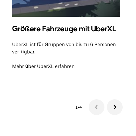
Größere Fahrzeuge mit UberXL
Gr
UberXL ist für Gruppen von bis zu 6 Personen
Wenn
verfügbar.
Grup
eige
Mehr über UberXL erfahren
Erfa
1/4