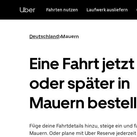
Direkt
zum
Uber
Fahrten nutzen
Laufwerk ausliefern
Hauptinhalt
Deutschland
>
Mauern
Eine Fahrt jetzt
oder später in
Mauern bestel
Füge deine Fahrtdetails hinzu, steige ein und f
Mauern. Oder plane mit Uber Reserve jederzeit