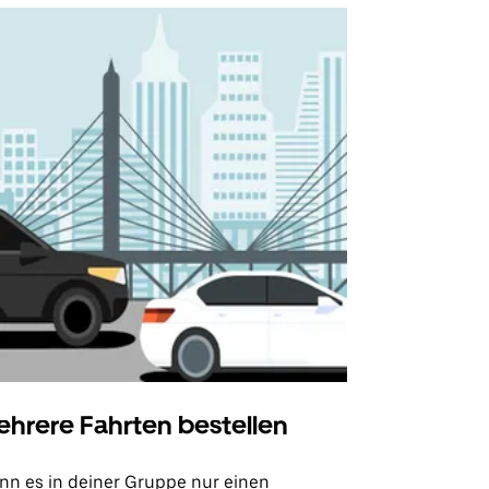
hrere Fahrten bestellen
Uber Shu
n es in deiner Gruppe nur einen
Unsere Shutt