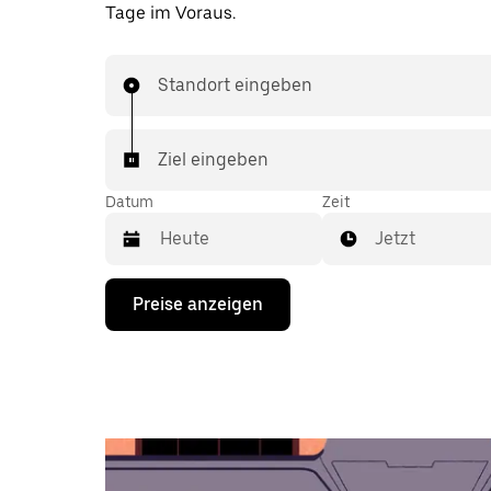
Tage im Voraus.
Standort eingeben
Ziel eingeben
Datum
Zeit
Jetzt
Drücke
Preise anzeigen
die
Nach-
unten-
Taste,
um
mit
dem
Kalender
zu
interagieren