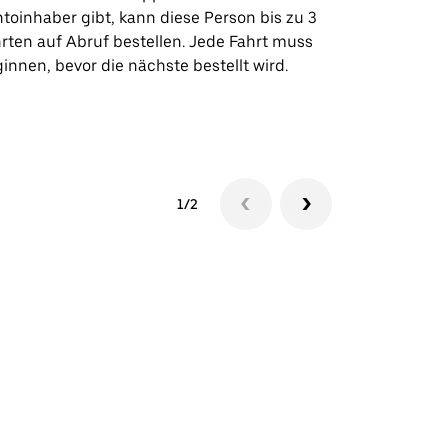
toinhaber gibt, kann diese Person bis zu 3
Flughafentr
rten auf Abruf bestellen. Jede Fahrt muss
Veranstaltun
innen, bevor die nächste bestellt wird.
Shuttle-Ver
1/2