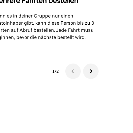
hrere Fahrten bestellen
Uber Shu
n es in deiner Gruppe nur einen
Unsere Shutt
toinhaber gibt, kann diese Person bis zu 3
Flughafentr
rten auf Abruf bestellen. Jede Fahrt muss
Veranstaltun
innen, bevor die nächste bestellt wird.
Shuttle-Ver
1/2