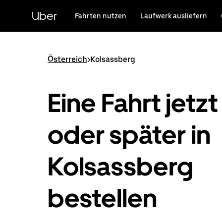
Direkt
zum
Uber
Fahrten nutzen
Laufwerk ausliefern
Hauptinhalt
Österreich
>
Kolsassberg
Eine Fahrt jetzt
oder später in
Kolsassberg
bestellen