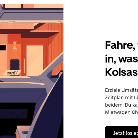
Fahre, 
in, wa
Kolsa
Erziele Umsät
Zeitplan mit L
beidem. Du ka
Mietwagen übe
Jetzt losl