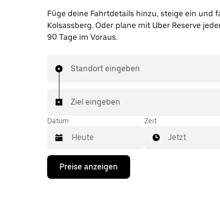
Füge deine Fahrtdetails hinzu, steige ein und f
Kolsassberg. Oder plane mit Uber Reserve jeder
90 Tage im Voraus.
Standort eingeben
Ziel eingeben
Datum
Zeit
Jetzt
Drücke
Preise anzeigen
die
Nach-
unten-
Taste,
um
mit