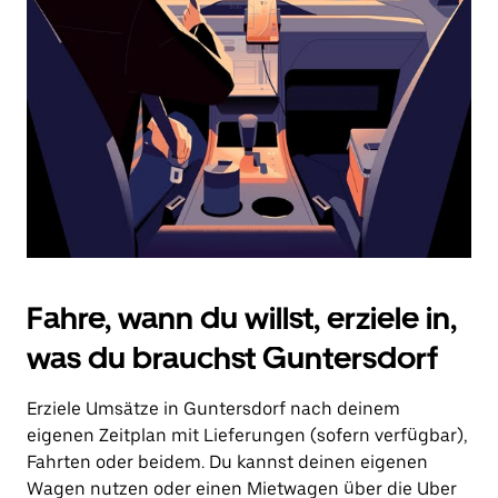
Drücke
die
Escape-
Taste,
um
den
Kalender
zu
schließen.
Fahre, wann du willst, erziele in,
was du brauchst Guntersdorf
Erziele Umsätze in Guntersdorf nach deinem
eigenen Zeitplan mit Lieferungen (sofern verfügbar),
Fahrten oder beidem. Du kannst deinen eigenen
Wagen nutzen oder einen Mietwagen über die Uber