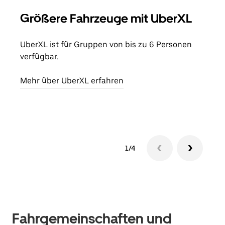
Größere Fahrzeuge mit UberXL
Gr
UberXL ist für Gruppen von bis zu 6 Personen
Wenn
verfügbar.
Grup
eige
Mehr über UberXL erfahren
Erfa
1/4
Fahrgemeinschaften und