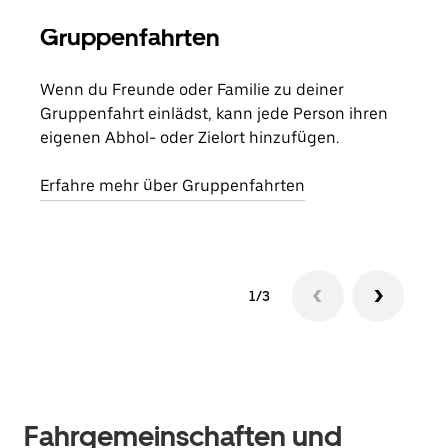
Gruppenfahrten
Me
Wenn du Freunde oder Familie zu deiner
Wenn
Gruppenfahrt einlädst, kann jede Person ihren
Kont
eigenen Abhol- oder Zielort hinzufügen.
Fahr
begi
Erfahre mehr über Gruppenfahrten
1/3
Fahrgemeinschaften und