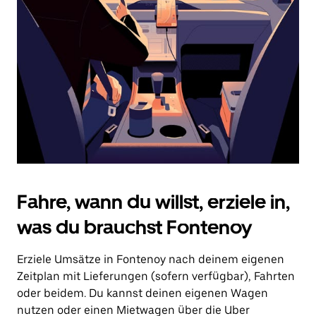
Drücke
die
Escape-
Taste,
um
den
Kalender
zu
schließen.
Fahre, wann du willst, erziele in,
was du brauchst Fontenoy
Erziele Umsätze in Fontenoy nach deinem eigenen
Zeitplan mit Lieferungen (sofern verfügbar), Fahrten
oder beidem. Du kannst deinen eigenen Wagen
nutzen oder einen Mietwagen über die Uber