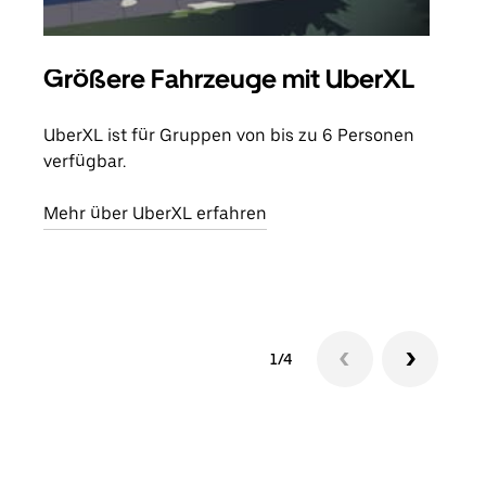
Größere Fahrzeuge mit UberXL
Gr
UberXL ist für Gruppen von bis zu 6 Personen
Wenn
verfügbar.
Grup
eige
Mehr über UberXL erfahren
Erfa
1/4