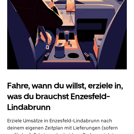
Drücke
die
Escape-
Taste,
um
den
Kalender
zu
schließen.
Fahre, wann du willst, erziele in,
was du brauchst Enzesfeld-
Lindabrunn
Erziele Umsätze in Enzesfeld-Lindabrunn nach
deinem eigenen Zeitplan mit Lieferungen (sofern