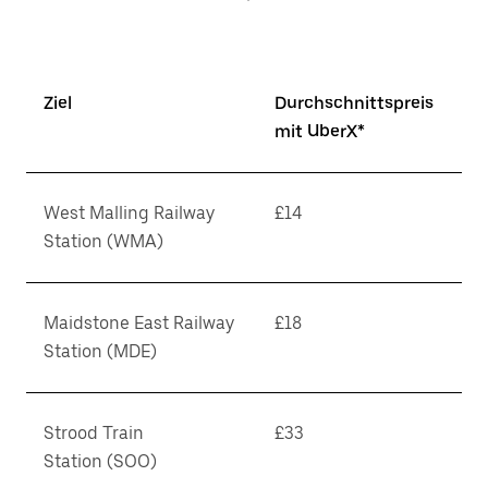
Ziel
Durchschnittspreis
mit UberX*
West Malling Railway
£14
Station (WMA)
Maidstone East Railway
£18
Station (MDE)
Strood Train
£33
Station (SOO)