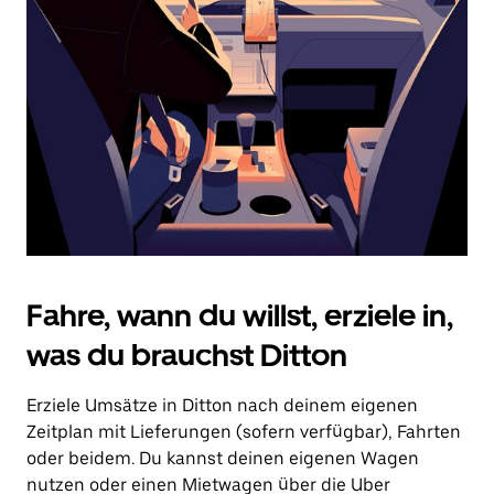
Drücke
die
Escape-
Taste,
um
den
Kalender
zu
schließen.
Fahre, wann du willst, erziele in,
was du brauchst Ditton
Erziele Umsätze in Ditton nach deinem eigenen
Zeitplan mit Lieferungen (sofern verfügbar), Fahrten
oder beidem. Du kannst deinen eigenen Wagen
nutzen oder einen Mietwagen über die Uber