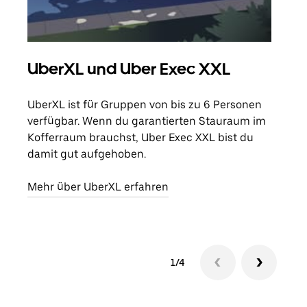
UberXL und Uber Exec XXL
Gr
UberXL ist für Gruppen von bis zu 6 Personen
Wenn
verfügbar. Wenn du garantierten Stauraum im
Grup
Kofferraum brauchst, Uber Exec XXL bist du
eige
damit gut aufgehoben.
Erfa
Mehr über UberXL erfahren
1/4