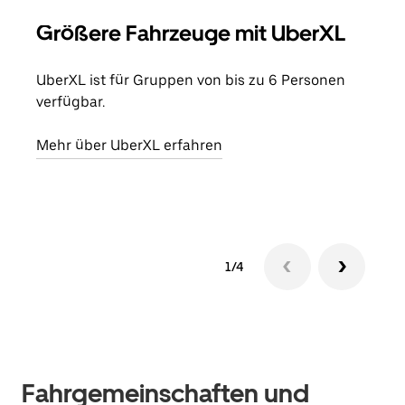
Größere Fahrzeuge mit UberXL
Gr
UberXL ist für Gruppen von bis zu 6 Personen
Wenn
verfügbar.
Grup
eige
Mehr über UberXL erfahren
Erfa
1/4
Fahrgemeinschaften und