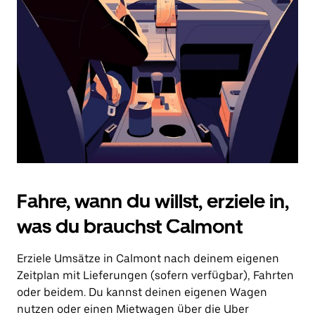
Drücke
die
Escape-
Taste,
um
den
Kalender
zu
schließen.
Fahre, wann du willst, erziele in,
was du brauchst Calmont
Erziele Umsätze in Calmont nach deinem eigenen
Zeitplan mit Lieferungen (sofern verfügbar), Fahrten
oder beidem. Du kannst deinen eigenen Wagen
nutzen oder einen Mietwagen über die Uber