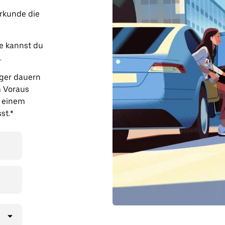
erkunde die
e kannst du
.
nger dauern
m Voraus
u einem
st.*