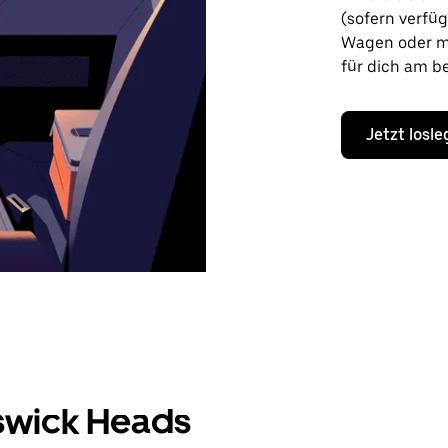
(sofern verfü
Wagen oder mi
für dich am be
Jetzt losl
nswick Heads