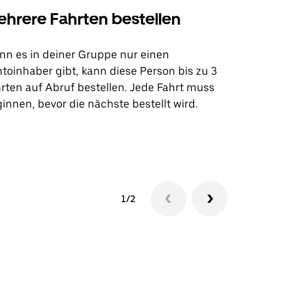
hrere Fahrten bestellen
Uber Shu
n es in deiner Gruppe nur einen
Unsere Shutt
toinhaber gibt, kann diese Person bis zu 3
Flughafentr
rten auf Abruf bestellen. Jede Fahrt muss
Veranstaltun
innen, bevor die nächste bestellt wird.
Shuttle-Ver
1/2