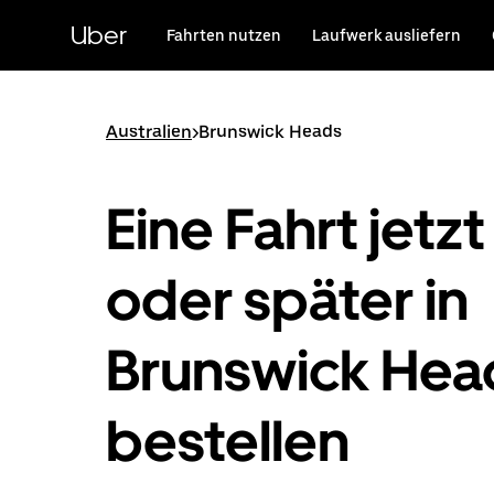
Direkt
zum
Uber
Fahrten nutzen
Laufwerk ausliefern
Hauptinhalt
Australien
>
Brunswick Heads
Eine Fahrt jetzt
oder später in
Brunswick Hea
bestellen